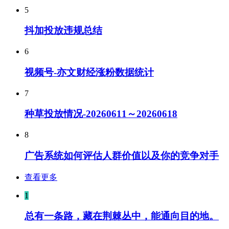
5
抖加投放违规总结
6
视频号-亦文财经涨粉数据统计
7
种草投放情况-20260611～20260618
8
广告系统如何评估人群价值以及你的竞争对手
查看更多
1
总有一条路，藏在荆棘丛中，能通向目的地。