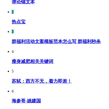
弹论锚文本
2
热点宝
3
群福利活动文案模板范本怎么写 群福利秒杀
4
瘦身减肥相关关键词
5
苏轼：西方不无，着力即差！
6
海参哥-姚建国