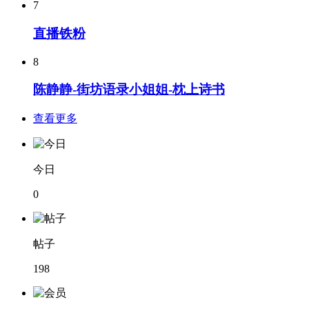
7
直播铁粉
8
陈静静-街坊语录小姐姐-枕上诗书
查看更多
今日
0
帖子
198