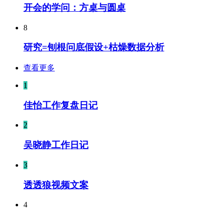
开会的学问：方桌与圆桌
8
研究=刨根问底假设+枯燥数据分析
查看更多
1
佳怡工作复盘日记
2
吴晓静工作日记
3
透透狼视频文案
4