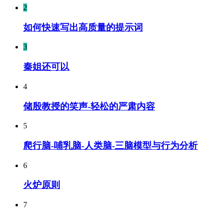
2
如何快速写出高质量的提示词
3
秦姐还可以
4
储殷教授的笑声-轻松的严肃内容
5
爬行脑-哺乳脑-人类脑-三脑模型与行为分析
6
火炉原则
7