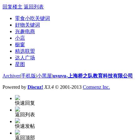
回复楼主
返回列表
零食小吃关键词
好物关键词
兴趣电商
小店
橱窗
精选联盟
达人广场
星图
Archiver
|
手机版
|
小黑屋
|
uvuvu-上海桥之队教育科技有限公司
Powered by
Discuz!
X3.4
© 2001-2013
Comsenz Inc.
快速回复
返回列表
快速发帖
返回顶部