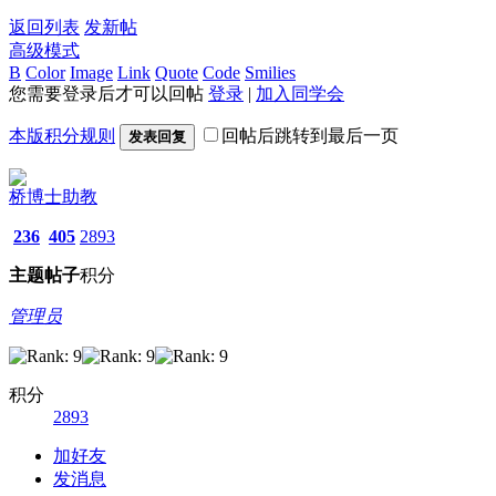
返回列表
发新帖
高级模式
B
Color
Image
Link
Quote
Code
Smilies
您需要登录后才可以回帖
登录
|
加入同学会
本版积分规则
回帖后跳转到最后一页
发表回复
桥博士助教
236
405
2893
主题
帖子
积分
管理员
积分
2893
加好友
发消息