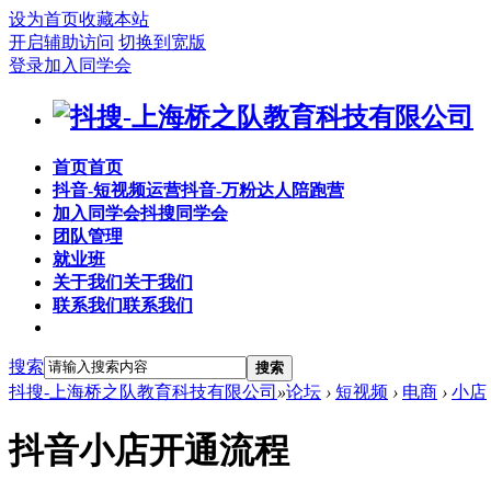
设为首页
收藏本站
开启辅助访问
切换到宽版
登录
加入同学会
首页
首页
抖音-短视频运营
抖音-万粉达人陪跑营
加入同学会
抖搜同学会
团队管理
就业班
关于我们
关于我们
联系我们
联系我们
搜索
搜索
抖搜-上海桥之队教育科技有限公司
»
论坛
›
短视频
›
电商
›
小店
抖音小店开通流程