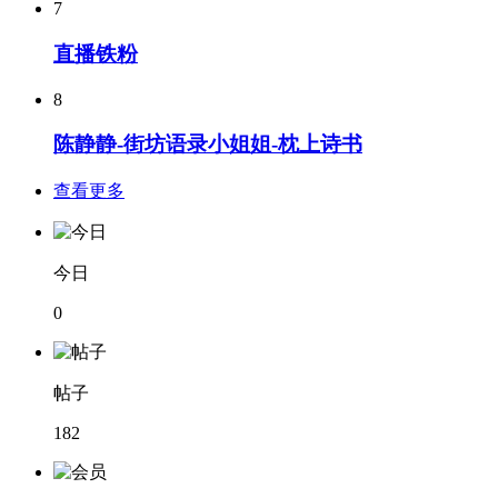
7
直播铁粉
8
陈静静-街坊语录小姐姐-枕上诗书
查看更多
今日
0
帖子
182