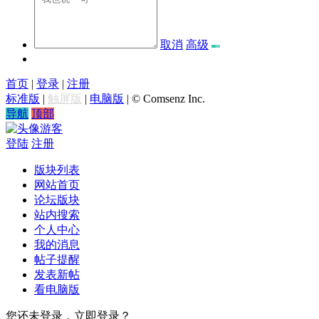
取消
高级
首页
|
登录
|
注册
标准版
|
触屏版
|
电脑版
|
© Comsenz Inc.
导航
顶部
游客
登陆
注册
版块列表
网站首页
论坛版块
站内搜索
个人中心
我的消息
帖子提醒
发表新帖
看电脑版
您还未登录，立即登录？