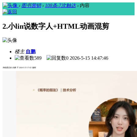
›
图书营销
›
108条-7次触达
›
内容
2.小lin说数字人+HTML动画混剪
楼主
自鹏
589
0
2026-5-15 14:47:46
本帖最后由 自鹏 于 2026-5-15 17:02 编辑