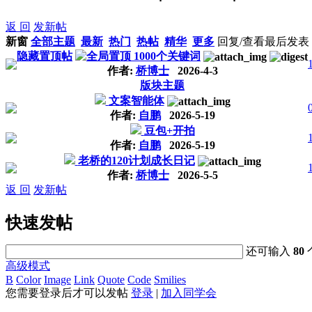
返 回
发新帖
新窗
全部主题
最新
热门
热帖
精华
更多
回复/查看
最后发表
隐藏置顶帖
1000个关键词
作者:
桥博士
2026-4-3
版块主题
文案智能体
作者:
自鹏
2026-5-19
豆包+开拍
作者:
自鹏
2026-5-19
老桥的120计划成长日记
作者:
桥博士
2026-5-5
返 回
发新帖
快速发帖
还可输入
80
高级模式
B
Color
Image
Link
Quote
Code
Smilies
您需要登录后才可以发帖
登录
|
加入同学会