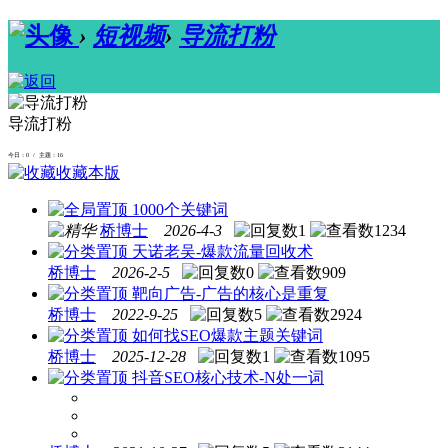
›
短视频
›
导流打粉
导流打粉
今日：0 / 主题：16
收藏本版
1000个关键词
桥博士
2026-4-3
1
1234
天诺老吴-爆款流量回收术
桥博士
2026-2-5
0
909
靶向广告-广告的核心是重复
桥博士
2022-9-25
5
2924
如何找SEO爆款主题关键词
桥博士
2025-12-28
1
1095
抖音SEO核心技术-N处一词