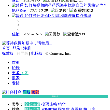
缘如
2025-12-8
1
721
如何短视频的茫茫题海中找到自己的风格定位？
艳丽Ree
2025-10-29
4
1012
如何提升评论区组建和群聊链接点击率
佳怡
2025-10-15
3
939
数据加载中，请稍后...
首页
|
登录
|
注册
标准版
|
触屏版
|
电脑版
|
© Comsenz Inc.
首页
论坛
更多
关闭
搜索
发帖
排序
导航
顶部
列表排序
类型：
全部主题
投票
热帖
精华
排序：
最新回复
发帖时间
回复数
查看数
热门度