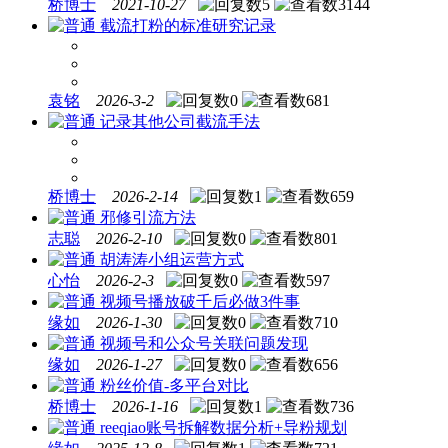
桥博士
2021-10-27
5
3144
截流打粉的标准研究记录
袁铭
2026-3-2
0
681
记录其他公司截流手法
桥博士
2026-2-14
1
659
邪修引流方法
志聪
2026-2-10
0
801
胡涛涛小组运营方式
心怡
2026-2-3
0
597
视频号播放破千后必做3件事
缘如
2026-1-30
0
710
视频号和公众号关联问题发现
缘如
2026-1-27
0
656
粉丝价值-多平台对比
桥博士
2026-1-16
1
736
reeqiao账号拆解数据分析+导粉规划