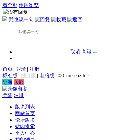
看全部
倒序浏览
我也说一句
取消
高级
首页
|
登录
|
注册
标准版
|
触屏版
|
电脑版
|
© Comsenz Inc.
导航
顶部
游客
登陆
注册
版块列表
网站首页
论坛版块
站内搜索
个人中心
我的消息