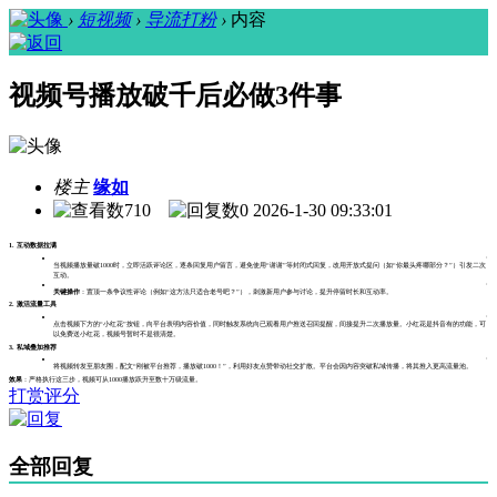
›
短视频
›
导流打粉
›
内容
视频号播放破千后必做3件事
楼主
缘如
710
0
2026-1-30 09:33:01
1. 互动数据拉满
∙
当视频播放量破1000时，立即活跃评论区，逐条回复用户留言，避免使用“谢谢”等封闭式回复，改用开放式提问（如“你最头疼哪部分？”）引发二次
互动。
∙
关键操作
：置顶一条争议性评论（例如“这方法只适合老号吧？”），刺激新用户参与讨论，提升停留时长和互动率。
2. 激活流量工具
∙
点击视频下方的“小红花”按钮，向平台表明内容价值，同时触发系统向已观看用户推送召回提醒，间接提升二次播放量。小红花是抖音有的功能，可
以免费送小红花，视频号暂时不是很清楚。
3. 私域叠加推荐
∙
将视频转发至朋友圈，配文“刚被平台推荐，播放破1000！”，利用好友点赞带动社交扩散。平台会因内容突破私域传播，将其推入更高流量池。
效果
：严格执行这三步，视频可从1000播放跃升至数十万级流量。
打赏评分
全部回复