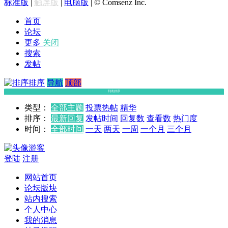
标准版
|
触屏版
|
电脑版
|
© Comsenz Inc.
首页
论坛
更多
关闭
搜索
发帖
排序
导航
顶部
列表排序
类型：
全部主题
投票
热帖
精华
排序：
最新回复
发帖时间
回复数
查看数
热门度
时间：
全部时间
一天
两天
一周
一个月
三个月
游客
登陆
注册
网站首页
论坛版块
站内搜索
个人中心
我的消息