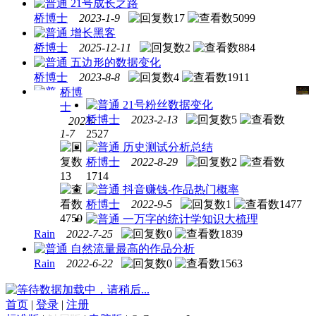
21号成长之路
桥博士
2023-1-9
17
5099
增长黑客
桥博士
2025-12-11
2
884
五边形的数据变化
桥博士
2023-8-8
4
1911
桥博
21号粉丝数据变化
士
桥博士
2023-2-13
5
2023-
特殊
1-7
2527
的奇
历史测试分析总结
怪的
桥博士
2022-8-29
2
数
13
1714
据，
抖音赚钱-作品热门概率
做个
桥博士
2022-9-5
1
1477
记录
4759
一万字的统计学知识大梳理
Rain
2022-7-25
0
1839
自然流量最高的作品分析
Rain
2022-6-22
0
1563
数据加载中，请稍后...
首页
|
登录
|
注册