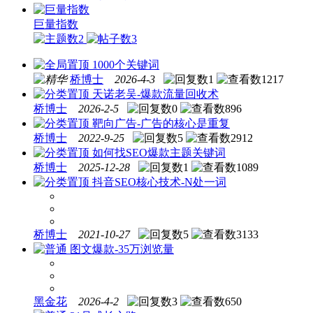
巨量指数
2
3
1000个关键词
桥博士
2026-4-3
1
1217
天诺老吴-爆款流量回收术
桥博士
2026-2-5
0
896
靶向广告-广告的核心是重复
桥博士
2022-9-25
5
2912
如何找SEO爆款主题关键词
桥博士
2025-12-28
1
1089
抖音SEO核心技术-N处一词
桥博士
2021-10-27
5
3133
图文爆款-35万浏览量
黑金花
2026-4-2
3
650