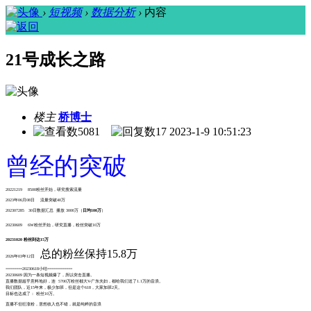
›
短视频
›
数据分析
›
内容
21号成长之路
楼主
桥博士
5081
17
2023-1-9 10:51:23
曾经的突破
20221219 8500粉丝开始，研究搜索流量
2023年06月08日 流量突破40万
202307285 30日数据汇总 播放 3000万（
日均100万
）
20230609 6W粉丝开始，研究直播，粉丝突破10万
20231020 粉丝到达
15万
总的粉丝保持15.8万
2026年03年12日
========20230618小结============
20230609 因为一条短视频爆了，所以突击直播。
直播数据超乎意料地好，连 5700万粉丝都大V-广东夫妇，都给我们送了1.1万的音浪。
我们团队，近15年来，极少加班，但是这个618，大家加班2天。
目标也达成了： 粉丝10万。
直播不但狂涨粉，居然收入也不错，就是纯粹的音浪