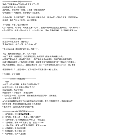
========20230608小结============
连续2天流量突破40万连续26天流量大于30万
0522制定的目标，初步达成。
新的团队，攻下的第一座城，还会攻下更多的城市的
估计要攻下5-10座新城，才能守住40万这条线。
但是考虑到，马上要开播了，直播也能让流量提升的，所以40万-50万的日流量，还是乐观的。
前提是，每天产出16个作品，3-8小时直播
下一步是：开播，每天涨粉 500
6月12号开始，2个小号，每天各直播1-2小时， 要把一半的作品变成直播间切片，同时测试话术
6月19号开始，每天21号2小时以上，1个小号1小时，重在 直播间涨粉， 以及确定 变现方向
========20230522小结============
最近三个月数据上看，进步很小。
流量有升有降，每日30万，今日粉丝6.6万。
“每天40万流量+涨500粉”这座城，久攻不下。
不过，也有些基础性的工作，拓实了地基
A 做了 电商、付费投流、小程序等变现技术的测试（目前每天躺赚几十元）
B 锻炼了新的队伍，很有朝气和活力，除了每人每天8条以外，还能不断地创新和测试
C 商业模式的探索，不断地缩小和排除，目前聚焦在“短视频就业”和“千粉万粉”2个项目上
D双人拍摄模式，团队分工，日趋清晰完善，为下一步的在线团队的Teamwork，做了准备
希望最好6月1日，最迟6月15，攻下“每天40万流量+涨500粉”这座城。
7月1日前，进攻 直播
========20230217调整计划============
1、现状
A 每天 25万+的流量，最高单日曾经达到37万
B 每天500粉，但是 粉播比 只有 千分之一
C 没有直播，也没有变现
D刚刚尝试了 好物分享， 未看到效果
E我自己近2个月，很少出镜，目前的流量未能沉淀到IP，没有脸熟
2、0109的计划完成度
A已经提前超额完成原定于0601前完成的30万流量，而且只要愿意投入，还能达到50万
B没有直播，导致 加粉效率低 而且 粉丝质量差
C没有变现，说明流量质量可能很一般
=======20230109制定阶段目标=======
1、春节前后，达到
每天10万流量
，
2、春节后，直播启动，不断播，且能产出切片
3、2月15日前，每日涨粉稳定在300以上， 千分之三，
4、3月1日前，变现 12万流量+广告，变现 200-500
5、3月15日前，变现 15万流量+直播间，变现 200-500
6、4月1日前，每天20万流量
7、5月1日前，每天变现 500+
6、6月1日前，每天30万流量