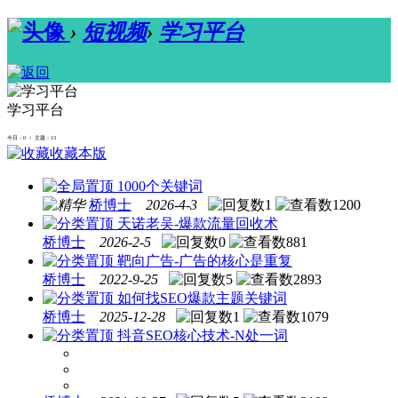
›
短视频
›
学习平台
学习平台
今日：0 / 主题：13
收藏本版
1000个关键词
桥博士
2026-4-3
1
1200
天诺老吴-爆款流量回收术
桥博士
2026-2-5
0
881
靶向广告-广告的核心是重复
桥博士
2022-9-25
5
2893
如何找SEO爆款主题关键词
桥博士
2025-12-28
1
1079
抖音SEO核心技术-N处一词