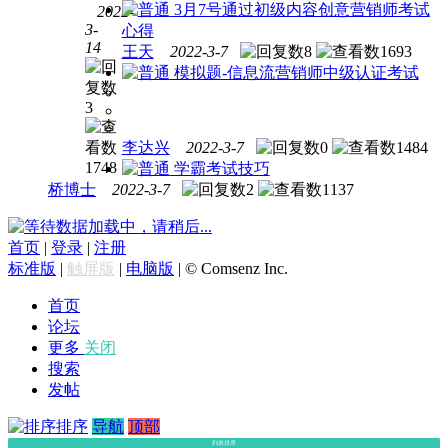
3月7号通过初级内容创意营销师考试
2022-
3-
心得
考取
14
王天
2022-3-7
8
1693
巨量
模拟题-信息流营销师中级认证考试
学内
容创
3
意营
销师
李达兴
2022-3-7
0
1484
（初
1748
学霸考试技巧
级）
桥博士
2022-3-7
2
1137
的经
历
数据加载中，请稍后...
首页
|
登录
|
注册
标准版
|
触屏版
|
电脑版
|
© Comsenz Inc.
首页
论坛
更多
关闭
搜索
发帖
排序
导航
顶部
列表排序