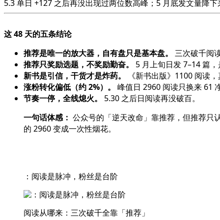
5.3 单日 +127 之后再没出现过两位数高峰；5 月底发文量
这 48 天的五条结论
推荐是唯一的放大器，自有盘只是基本盘。
三次破千阅读（5
推荐只奖励选题，不奖励勤奋。
5 月上旬日发 7–14
新书是引信，干货才是炸药。
《新书出版》1100 阅读
涨粉转化偏低（约 2%）。
峰值日 2960 阅读只换来 
节奏一停，全线熄火。
5.30 之后日阅读再没破百。
一句话体感：
公众号的「逆天改命」靠推荐，但推荐只认选
的 2960 变成一次性烟花。
：阅读是脉冲，粉丝是台阶
阅读从哪来：三次破千全靠「推荐」