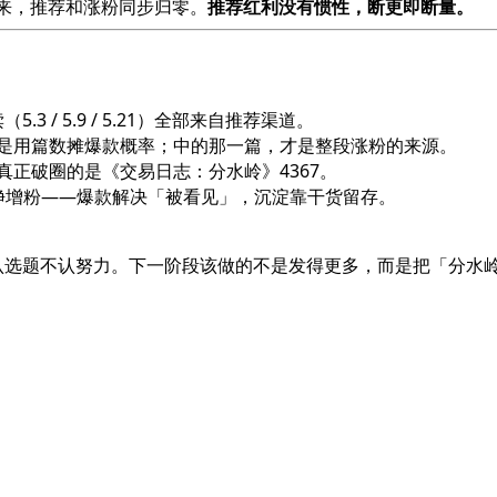
降下来，推荐和涨粉同步归零。
推荐红利没有惯性，断更即断量。
.3 / 5.9 / 5.21）全部来自推荐渠道。
 篇，是用篇数摊爆款概率；中的那一篇，才是整段涨粉的来源。
，真正破圈的是《交易日志：分水岭》4367。
61 净增粉——爆款解决「被看见」，沉淀靠干货留存。
题不认努力。下一阶段该做的不是发得更多，而是把「分水岭式干货