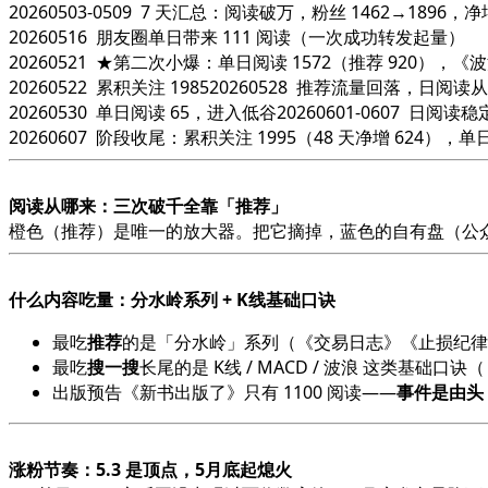
20260503-0509 7 天汇总：阅读破万，粉丝 1462→1896，
20260516 朋友圈单日带来 111 阅读（一次成功转发起量）
20260521 ★第二次小爆：单日阅读 1572（推荐 920），《
20260522 累积关注 198520260528 推荐流量回落，日阅读从 6
20260530 单日阅读 65，进入低谷20260601-0607 日阅读
20260607 阶段收尾：累积关注 1995（48 天净增 624），单
阅读从哪来：三次破千全靠「推荐」
橙色（推荐）是唯一的放大器。把它摘掉，蓝色的自有盘（公
什么内容吃量：分水岭系列 + K线基础口诀
最吃
推荐
的是「分水岭」系列（《交易日志》《止损纪律
最吃
搜一搜
长尾的是 K线 / MACD / 波浪 这类基
出版预告《新书出版了》只有 1100 阅读——
事件是由头
涨粉节奏：5.3 是顶点，5月底起熄火