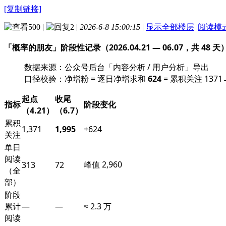
[复制链接]
500
|
2
|
2026-6-8 15:00:15
|
显示全部楼层
|
阅读模
「概率的朋友」阶段性记录（2026.04.21 — 06.07，共 48 天
数据来源：公众号后台「内容分析 / 用户分析」导出
口径校验：净增粉 = 逐日净增求和
624
= 累积关注 137
起点
收尾
指标
阶段变化
（4.21）
（6.7）
累积
1,371
1,995
+624
关注
单日
阅读
峰值 2,960
313
72
（全
部）
阶段
累计
—
—
≈ 2.3 万
阅读