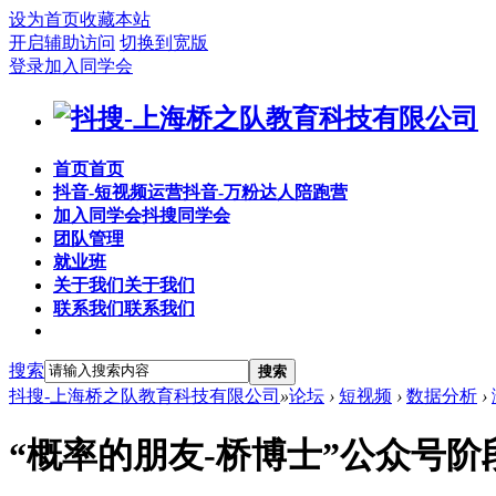
设为首页
收藏本站
开启辅助访问
切换到宽版
登录
加入同学会
首页
首页
抖音-短视频运营
抖音-万粉达人陪跑营
加入同学会
抖搜同学会
团队管理
就业班
关于我们
关于我们
联系我们
联系我们
搜索
搜索
抖搜-上海桥之队教育科技有限公司
»
论坛
›
短视频
›
数据分析
›
“概率的朋友-桥博士”公众号