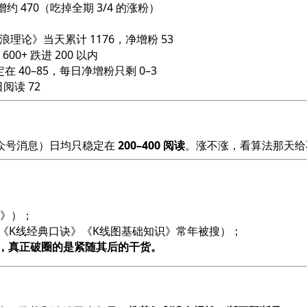
净增约 470（吃掉全期 3/4 的涨粉）
波浪理论》当天累计 1176，净增粉 53
00+ 跌进 200 以内
稳定在 40–85，每日净增粉只剩 0–3
日阅读 72
众号消息）日均只稳定在
200–400 阅读
。涨不涨，看算法那天给
》）；
础口诀（《K线经典口诀》《K线图基础知识》常年被搜）；
，真正破圈的是紧随其后的干货。