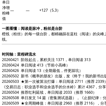
单日
净增
+127（5.3）
—
—
粉峰
值
一图看懂：阅读是脉冲，粉丝是台阶
橙线（粉丝）的每一级台阶，都精确踩在蓝柱（阅读）的尖峰
线。
时间轴：里程碑流水
20260421 阶段起点，累积关注 1371，单日阅读 313
20260424 单日阅读 413（节前小高峰）
20260426 单日阅读 13（全期最低，停更踩坑）
20260502 新书《概率的朋友》出版，发《终于！我的新书出
20260503 ★第一次被算法打爆：单日阅读 2711（推荐 2
《交易日志：职业选手和业余选手的分水岭》累计 4367，分享 28
20260504 推荐红利延续，单日阅读 2033（推荐 1660）
20260508 单日发文 14 篇（密集测试选题），《止损纪律：分
20260509 ★全周期峰值：单日阅读 2960（推荐 2116），分享 2