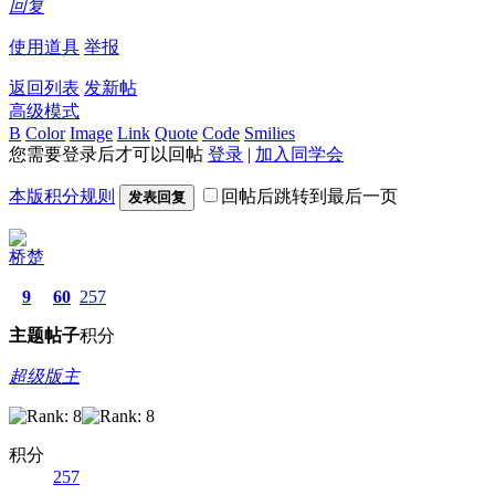
回复
使用道具
举报
返回列表
发新帖
高级模式
B
Color
Image
Link
Quote
Code
Smilies
您需要登录后才可以回帖
登录
|
加入同学会
本版积分规则
回帖后跳转到最后一页
发表回复
桥楚
9
60
257
主题
帖子
积分
超级版主
积分
257