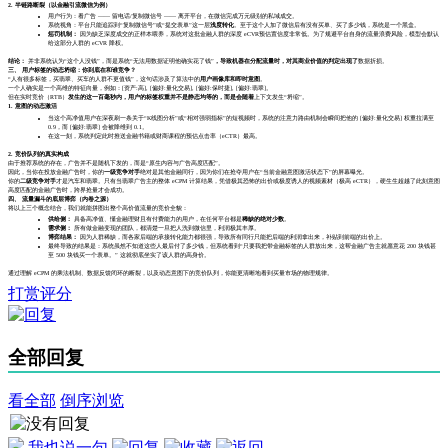
2. 半链路断裂（以金融引流微信为例）
用户行为：看广告 —— 留电话/复制微信号 —— 离开平台，在微信完成万元级别的私域成交。
系统视角：平台只能追踪到“复制微信号”或“提交表单”这一层
浅度转化
。至于这个人加了微信后有没有买单、买了多少钱，系统是一个黑盒。
惩罚机制：
因为缺乏深度成交的正样本喂养，系统对这批金融人群的深度 eCVR预估置信度非常低。为了规避平台自身的流量浪费风险，模型会默认
给这部分人群的 eCVR 降权。
结论：
并非系统认为“这个人没钱”，而是系统“无法用数据证明他确实花了钱”
，导致机器在分配流量时，对其商业价值的判定出现了
数据折损。
三、 用户标签的动态坍缩：你到底在和谁竞争？
“人有很多标签，买翡翠、买车的人群不更值钱”，这句话涉及了算法中的
用户画像库
和
即时意图
。
一个人确实是一个高维的特征向量，例如：[资产:高], [偏好:量化交易], [偏好:保时捷], [偏好:翡翠]。
但在实时竞价（RTB）
发生的这一百毫秒内，用户的标签权重并不是静态均等的，而是会随着
上下文发生“坍缩”。
1. 意图的动态激活
当这个高净值用户在深夜刷一条关于“K线图分析”或“相对强弱指标”的短视频时，系统的注意力路由机制会瞬间把他的 [偏好:量化交易] 权重拉满至
0.9，而 [偏好:翡翠] 会被降维到 0.1。
在这一刻，系统判定此时推送金融书籍或财商课程的预估点击率（eCTR）最高。
2. 竞价队列的真实构成
由于推荐系统的存在，广告并不是随机下发的，而是“原生内容与广告高度匹配”。
因此，当你在投放金融广告时，你的
一级竞争对手
绝对是其他金融同行，因为你们在抢夺用户在“当前金融意图激活状态下”的屏幕曝光。
你的
二级竞争对手
才是汽车和翡翠。只有当翡翠广告主的整体 eCPM 计算结果，凭借极其恐怖的出价或极度诱人的视频素材（极高 eCTR），硬生生超越了此刻意图
高度匹配的金融广告时，跨界抢量才会成功。
四、 流量漏斗的底层博弈（内卷之源）
将以上三个概念结合，我们就能拼图出整个高价值流量的竞价全貌：
供给侧：
具备高净值、懂金融理财且有付费能力的用户，在任何平台都是
稀缺的绝对少数
。
需求侧：
所有做金融变现的团队，都清楚一旦把人洗到微信里，利润极其丰厚。
博弈结果：
因为人群稀缺，而各家后端的承接转化能力都很强，导致所有同行只能把后端的利润拿出来，补贴到前端的出价上。
最终导致的结果是：系统虽然不知道这些人最后付了多少钱，但系统看到“只要我把带金融标签的人群放出来，这帮金融广告主就愿意花 200 块钱甚
至 500 块钱买一个表单。” 这就彻底坐实了该人群的高身价。
通过理解 eCPM 的乘法机制、数据反馈闭环的断裂，以及动态意图下的竞价队列，你能更清晰地看到买量市场的物理规律。
打赏评分
全部回复
看全部
倒序浏览
我也说一句