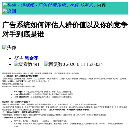
›
短视频
›
广告付费投流
›
小红书聚光
›
内容
广告系统如何评估人群价值以及你的竞争
对手到底是谁
楼主
黑金花
491
0
2026-6-11 15:03:34
要彻底搞懂“系统如何评估人群价值”以及“你的竞争对手到底是谁”，我们需要弄清以下四个核心机制。
一、 系统的唯一标尺：流量变现的期望值模型
在所有的商业化流量分发平台（如腾讯 ADQ、巨量引擎、小红书聚光等），系统并不具备“物理世界”的价值观。系统不在乎一个用户银行卡里有多少钱，它只看重
该用户在
当前这一次广告曝光
中，能为平台带来多少广告收入。
衡量这个收入的绝对公式是：
eCPM =出价*预估点击率*预估转化率*1000
Bid（出价）：
广告主愿意为一次转化（如表单、加粉、购买）支付的价格。
eCTR（预估点击率）：
机器学习模型预测该用户看到这条广告并点击的概率。
eCVR（预估转化率）：
模型预测该用户点击后，完成既定转化目标的概率。
知识推演：为什么金融人群“值钱”？
金融行业（特别是量化、投顾、高阶财商）由于后端客单价极高（LTV，生命周期价值大），广告主有底气给出极高的
出价
。
当金融同行的出价远超日化、快消甚至部分汽车行业时，即便金融素材的 eCTR 较低，算出来的总eCPM依然名列前茅。系统为了自身收益最大化，自然会把流量高
价卖给金融广告主。“商家互相抬价把人群变值钱”的本质——
高客单价倒逼高出价，高出价抬升了流量的市场均价。
二、 系统的“数据盲区”：模型置信度与闭环折损
“成交在微信，系统觉得不值钱”，在算法逻辑中对应的是“模型转化反馈缺失”。这是 OCPX（如 oCPM/oCPC）自动出价模型中的致命伤。
1. 全链路闭环（以直播间买翡翠为例）
用户行为：看广告——进直播间 ——点击商品 ——微信/支付宝付款。
系统视角：平台能 100% 捕捉到这个深度转化事件。模型获得了
正样本
，它会精准地记住这个用户的特征向量（Vector），下一次能更准地预估
eCVR。