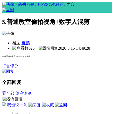
›
图书营销
›
108条-7次触达
›
内容
5.普通教室偷拍视角+数字人混剪
楼主
自鹏
625
0
2026-5-15 14:49:28
本帖最后由 自鹏 于 2026-5-15 16:52 编辑
打赏评分
全部回复
看全部
倒序浏览
我也说一句