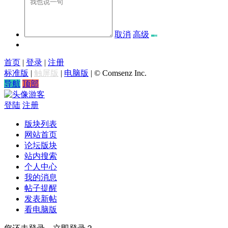
取消
高级
首页
|
登录
|
注册
标准版
|
触屏版
|
电脑版
|
© Comsenz Inc.
导航
顶部
游客
登陆
注册
版块列表
网站首页
论坛版块
站内搜索
个人中心
我的消息
帖子提醒
发表新帖
看电脑版