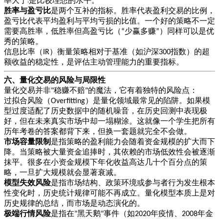
率大于
是比较理想的水平。
1
胜率与盈亏比
是两个互补的指标。胜率代表盈利交易的比例，
盈亏比代表平均盈利与平均亏损的比值。一个好的策略不一定
需要高胜率，低胜率但高盈亏比（
少赢多赚
）同样可以是优
“
”
秀的策略。
信息比率（
）衡量策略相对于基准（如沪深
指数）的超
IR
300
额收益的稳定性，是评估主动管理能力的重要指标。
六、量化交易的风险与局限性
量化交易并非
稳赚不赔
的魔法，它有着独特的风险点：
"
"
过拟合风险（
）是量化领域最常见的陷阱。如果模
Overfitting
型过度适配了历史数据中的随机噪音，在历史回测中表现极
好，但在未来真实市场中却一塌糊涂。这就像一个学生把所有
历年考卷的答案都背下来，但换一套题就完全不会做。
市场容量限制
是指策略的盈利能力会随着资金规模的扩大而下
降。当策略被大量资金追捧时，其依赖的市场低效性会被逐渐
抹平。很多在小资金规模下年化收益高达几十个百分点的策
略，一旦扩大规模就会显著衰减。
模型失效风险
是指市场结构、政策环境或参与者行为发生根本
性变化时，历史统计规律可能不再成立。量化模型本质上是对
历史规律的总结，而市场是动态演化的。
极端行情风险
是指在
黑天鹅
事件（如
年疫情、
年金
"
"
2020
2008