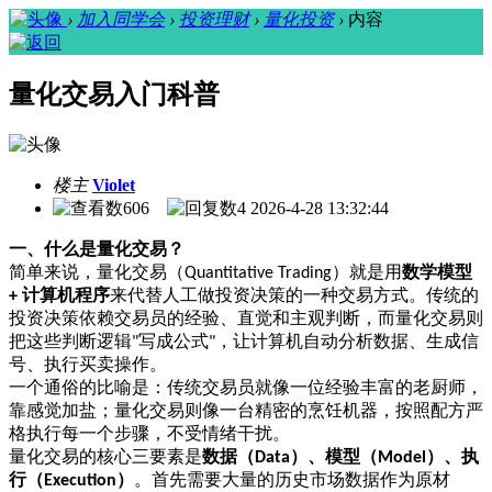
›
加入同学会
›
投资理财
›
量化投资
›
内容
量化交易入门科普
楼主
Violet
606
4
2026-4-28 13:32:44
一、什么是量化交易？
简单来说，量化交易（
）就是用
数学模型
Quantitative Trading
计算机程序
来代替人工做投资决策的一种交易方式。传统的
+
投资决策依赖交易员的经验、直觉和主观判断，而量化交易则
把这些判断逻辑
写成公式
，让计算机自动分析数据、生成信
"
"
号、执行买卖操作。
一个通俗的比喻是：传统交易员就像一位经验丰富的老厨师，
靠感觉加盐；量化交易则像一台精密的烹饪机器，按照配方严
格执行每一个步骤，不受情绪干扰。
量化交易的核心三要素是
数据（
）、模型（
）、执
Data
Model
行（
）
。首先需要大量的历史市场数据作为原材
Execution