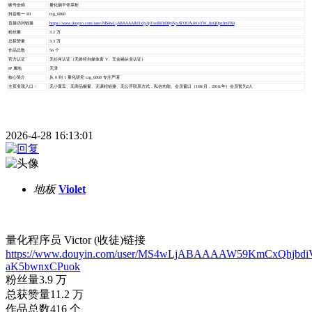
账号全称
量化躺平佟掌柜
抖音唯一 ID
tzg_6868
直接访问链接
https://www.douyin.com/user/MS4wLjABAAAAJkf1xIy3pTxoBEbD0yNjvATOUAuWxYW_0zQOpzImFX0
粉丝量
3.2 万
总获赞量
3.3 万
作品总数
56 个
官方认证
无任何认证（无财经自媒体黄 V、无金融从业认证）
IP 属地
天津
核心简介
从 0 到 1 量化研究 tzg_6868 专注严谨
主页变现入口：
无小黄车、无商品橱窗、无课程链接、无公开联系方式，私信功能、会员窗口（168/月，2016/年）会员暂为2人
2026-4-28 16:13:01
地板
Violet
量化程序员 Victor (收徒)
链接
https://www.douyin.com/user/MS4wLjABAAAAW59KmCxQhjbdi
aK5bwnxCPuok
粉丝量3.9 万
总获赞量11.2 万
作品总数416 个