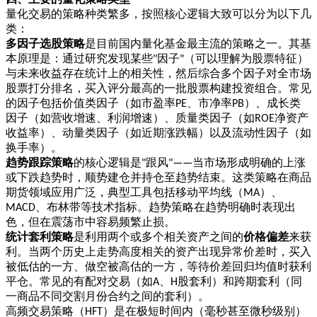
量化交易的策略种类繁多，按照核心逻辑大致可以分为以下几
类：
多因子选股策略
是目前国内量化基金最主流的策略之一。其基
本原理是：通过研究发现某些
因子
（可以理解为股票特征）
"
"
与未来收益存在统计上的相关性，然后综合多个因子对全市场
股票打分排名，买入评分最高的一批股票构建投资组合。常见
的因子包括价值类因子（如市盈率
、市净率
）、成长类
PE
PB
因子（如营收增速、利润增速）、质量类因子（如
净资产
ROE
收益率）、动量类因子（如近期涨跌幅）以及流动性因子（如
换手率）。
趋势跟踪策略
的核心逻辑是
跟风
当市场形成明确的上涨
"
"——
或下跌趋势时，顺势建仓并持仓至趋势结束。这类策略在商品
期货领域应用广泛，典型工具包括移动平均线（
）、
MA
、布林带等技术指标。趋势策略在趋势明确时表现出
MACD
色，但在震荡市中容易频繁止损。
统计套利策略
是利用两个或多个相关资产之间的
价格偏差
来获
利。当两个历史上走势高度相关的资产出现异常价差时，买入
被低估的一方、做空被高估的一方，等待价差回归均值时获利
平仓。常见的有配对交易（如
、
股套利）和跨期套利（同
A
H
一商品不同交割月份合约之间的套利）。
高频交易策略（
）是在极短时间内（毫秒甚至微秒级别）
HFT