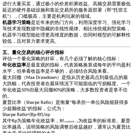
进行大量买卖，通过极小的价差积累收益。高频交易需要极低
延迟的硬件基础设施和靠近交易所的服务器部署（即
托管主
"
机
），门槛极高，主要是机构玩家的领域。
"
机器学习策略
是近年来的热门方向，利用深度学习、强化学习
等技术发现数据中隐藏的非线性规律。相比传统规则型策略，
机器学习模型能处理更高维度的数据，但同时模型的可解释性
较低，且对算力要求更高。
五、量化交易的核心评价指标
评估一个量化策略的好坏，有几个必须了解的核心指标：
年化收益率
是最直观的指标，代表策略换算成每年的平均盈利
水平，但单看收益率是不够的，必须结合风险来看。
最大回撤（
）是指从历史最高点到最低点的最
Max Drawdown
大跌幅，代表投资者在最坏情况下可能面临的亏损幅度。一个
年化收益
但最大回撤
的策略，大多数投资者是拿不住
50%
80%
的。
夏普比率（
）是衡量
每承担一单位风险能获得多
Sharpe Ratio
"
少超额收益
的指标，公式为：
"
Sharpe Ratio=(Rp-Rf)/σp
为收益率的标准差。夏普
其中
Rp
为策略年化收益率，
Rf
为无风险利率，
σp
比率越高，说明策略的风险调整后收益越好，通常认为夏普比