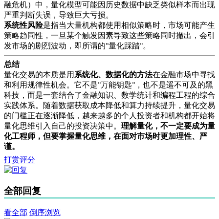
融危机）中，量化模型可能因历史数据中缺乏类似样本而出现
严重判断失误，导致巨大亏损。
系统性风险
是指当大量机构都使用相似策略时，市场可能产生
策略趋同性，一旦某个触发因素导致这些策略同时撤出，会引
发市场的剧烈波动，即所谓的
量化踩踏
。
"
"
总结
量化交易的本质是用
系统化、数据化的方法
在金融市场中寻找
和利用规律性机会。它不是
万能钥匙
，也不是遥不可及的黑
"
"
科技，而是一套结合了金融知识、数学统计和编程工程的综合
实践体系。随着数据获取成本降低和算力持续提升，量化交易
的门槛正在逐渐降低，越来越多的个人投资者和机构都开始将
量化思维引入自己的投资决策中。
理解量化，不一定要成为量
化工程师，但要掌握量化思维，在面对市场时更加理性、严
谨。
打赏评分
全部回复
看全部
倒序浏览