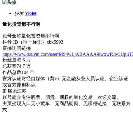
沙发
Violet
量化投资邢不行啊
账号全称量化投资邢不行啊
抖音 ID（唯一标识）xbx5993
直接访问链接
https://www.douyin.com/user/MS4wLjABAAAA9lwxwRIw3
粉丝量42.5 万
总获赞74.7 万
作品总数104 个
官方认证财经自媒体（黄v）
无金融从业人员认证、企业认证
或官方原创标识
IP 属地江苏
账号简介专注股票、期货、期权的量化交易，欢迎交流。
主页变现入口无小黄车、无商品橱窗、无课程链接、无联系方
式