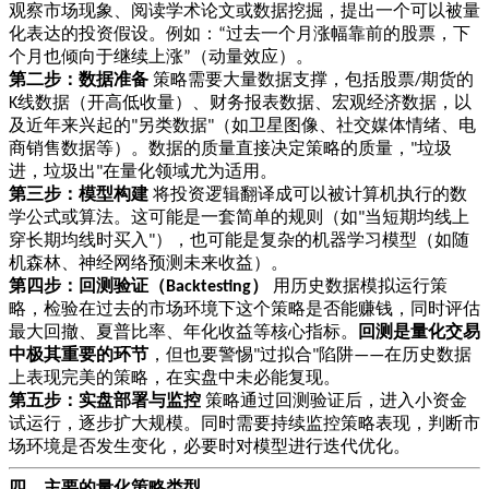
观察市场现象、阅读学术论文或数据挖掘，提出一个可以被量
化表达的投资假设。例如：
过去一个月涨幅靠前的股票，下
“
个月也倾向于继续上涨
（动量效应）。
”
第二步：数据准备
策略需要大量数据支撑，包括股票
期货的
/
线数据（开高低收量）、财务报表数据、宏观经济数据，以
K
及近年来兴起的
另类数据
（如卫星图像、社交媒体情绪、电
"
"
商销售数据等）。数据的质量直接决定策略的质量，
垃圾
"
进，垃圾出
在量化领域尤为适用。
"
第三步：模型构建
将投资逻辑翻译成可以被计算机执行的数
学公式或算法。这可能是一套简单的规则（如
当短期均线上
"
穿长期均线时买入
），也可能是复杂的机器学习模型（如随
"
机森林、神经网络预测未来收益）。
第四步：回测验证（
）
用历史数据模拟运行策
Backtesting
略，检验在过去的市场环境下这个策略是否能赚钱，同时评估
最大回撤、夏普比率、年化收益等核心指标。
回测是量化交易
中极其重要的环节
，但也要警惕
过拟合
陷阱
在历史数据
"
"
——
上表现完美的策略，在实盘中未必能复现。
第五步：实盘部署与监控
策略通过回测验证后，进入小资金
试运行，逐步扩大规模。同时需要持续监控策略表现，判断市
场环境是否发生变化，必要时对模型进行迭代优化。
四、主要的量化策略类型