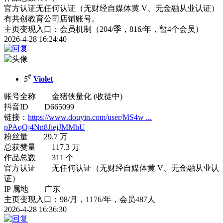
官方认证无任何认证（无财经自媒体黄 V、无金融从业认证）
有共创
教育公司
店铺账号。
主页变现入口：会员机制（204/季，816/年，暂4个会员）
2026-4-28 16:24:40
#
5
Violet
账号全称 金猪侠量化 (收徒中)
抖音ID D665099
链接：
https://www.douyin.com/user/MS4w ...
pPAqOj4Nn8JiejJMMhU
粉丝量 29.7 万
总获赞量 117.3 万
作品总数 311 个
官方认证 无任何认证（无财经自媒体黄 V、无金融从业认
证）
IP 属地 广东
主页变现入口：98/月，1176/年，会员487人
2026-4-28 16:36:30