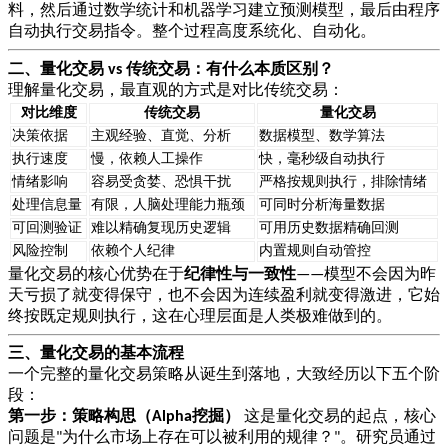
料，然后通过数学统计和机器学习建立预测模型，最后由程序
自动执行交易指令。整个过程高度系统化、自动化。
二、量化交易
传统交易：有什么本质区别？
vs
理解量化交易，最直观的方式是对比传统交易：
对比维度
传统交易
量化交易
决策依据
主观经验、直觉、分析
数据模型、数学算法
执行速度
慢，依赖人工操作
快，毫秒级自动执行
情绪影响
容易受贪婪、恐惧干扰
严格按规则执行，排除情绪
处理信息量
有限，人脑处理能力瓶颈
可同时分析海量数据
可回测验证
难以精确复现历史逻辑
可用历史数据精确回测
风险控制
依赖个人纪律
内置规则自动管控
量化交易的核心优势在于
纪律性与一致性
模型不会因为昨
——
天亏损了就变得保守，也不会因为连续盈利就变得激进，它始
终按既定规则执行，这在心理层面是人类极难做到的。
三、量化交易的基本流程
一个完整的量化交易策略从诞生到落地，大致经历以下五个阶
段：
第一步：策略构思（
挖掘）
这是量化交易的起点，核心
Alpha
问题是
为什么市场上存在可以被利用的规律？
。研究员通过
"
"