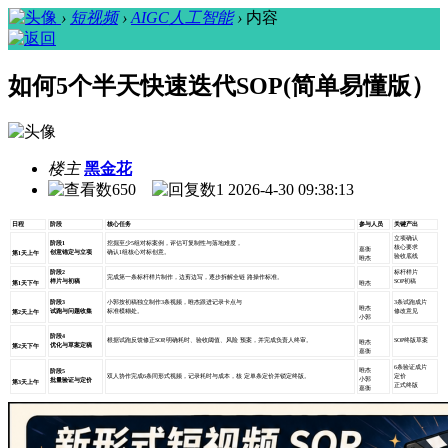
›
短视频
›
AIGC人工智能
›
内容
如何5个半天快速迭代SOP(简单易懂版）
楼主
黑金花
650
1
2026-4-30 09:38:13
日程
阶段
核心任务
参与人员
关键产出
立项确认
阶段
1
挖掘至少
5组对标案例，评估可复制性与落地难度，
核心要求
嘉衡
创意锚定与立项
确认
1组核心对标创意。
第
1天上午
验收底线
唯杰
阶段
2
标杆样片
完成第一条标杆样片制作，边剪边写，逐步拆解全链 路操作标准。
样片与初稿
SOP初稿
第
1天下午
唯杰
阶段
3
小郭按初稿独立制作
3条视频，唯杰跟进记录卡点与
3条试跑成片
唯杰
试跑与问题收集
标准模糊处。
修改意见
第
2天上午
小郭
阶段
4
根据试跑反馈修正
SOP,明确耗时、验收阈值、风险 预案，并完成负责人终审。
SOP终版草案
唯杰
优化与草案定稿
第
2天下午
嘉衡
6条验证成片
唯杰
阶段
5
双人协作完成
6条同形式视频，记录耗时与成本，核 定单条定价并锁定终版。
定价
小郭
批量验证与定价
第
3天上午
正式终版
嘉衡