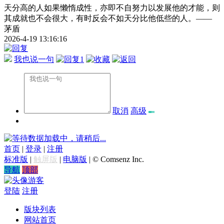
天分高的人如果懒惰成性，亦即不自努力以发展他的才能，则
其成就也不会很大，有时反会不如天分比他低些的人。——
茅盾
2026-4-19 13:16:16
我也说一句
1
取消
高级
数据加载中，请稍后...
首页
|
登录
|
注册
标准版
|
触屏版
|
电脑版
|
© Comsenz Inc.
导航
顶部
游客
登陆
注册
版块列表
网站首页