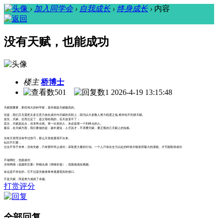
›
加入同学会
›
自我成长
›
终身成长
›
内容
没有天赋，也能成功
楼主
桥博士
501
1
2026-4-19 13:15:48
天赋很重要，那些伟大的科学家，基本都是天赋极高的。
但是，我们又无需把太多注意力放在成功与天赋的关联上，因为以大多数人努力程度之低,根本轮不到拼天赋。
首先，天赋，生而注定了，是父母给我的，后天改变不了；
其次，天赋是起点，但非终点线。第一出发的人，未必是第一个到终点的人。
最后，在天赋方面，我们要做的是：扬长避短，人尽其才，不浪费天赋，要正视自己天赋上的短板。
光有天资而没有学过技巧，那么天资就显现不出来。
钻石不打磨，
过去不等于未来；没有失败，只有暂时停止成功；采取更大量的行动。一个人只有在全力以赴的时候才能发挥最大的潜能。才可能取得成功
不做网红，也能成功
没有网感（选题和文案）和镜头感（情绪价值），也能做成短视频。
命运是不存在的，它不过是失败者拿来逃避现实的借口。
不是天赋，而是努力成就了卓越。
打赏评分
全部回复