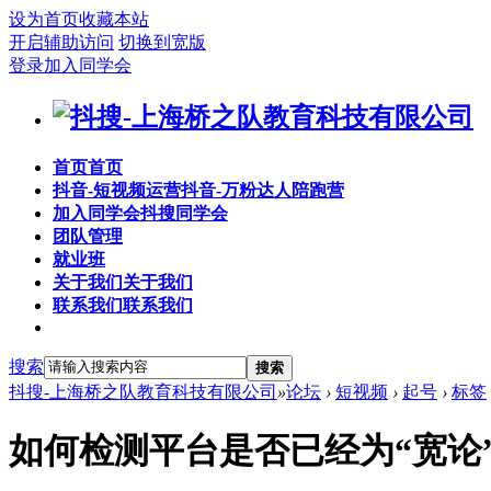
设为首页
收藏本站
开启辅助访问
切换到宽版
登录
加入同学会
首页
首页
抖音-短视频运营
抖音-万粉达人陪跑营
加入同学会
抖搜同学会
团队管理
就业班
关于我们
关于我们
联系我们
联系我们
搜索
搜索
抖搜-上海桥之队教育科技有限公司
»
论坛
›
短视频
›
起号
›
标签
如何检测平台是否已经为“宽论