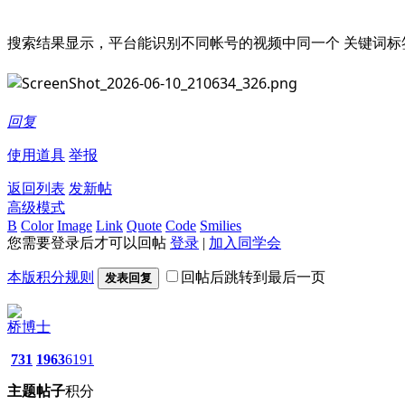
搜索结果显示，平台能识别不同帐号的视频中同一个 关键词标
回复
使用道具
举报
返回列表
发新帖
高级模式
B
Color
Image
Link
Quote
Code
Smilies
您需要登录后才可以回帖
登录
|
加入同学会
本版积分规则
回帖后跳转到最后一页
发表回复
桥博士
731
1963
6191
主题
帖子
积分