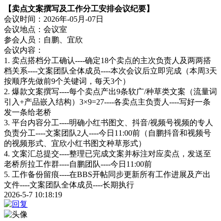
【卖点文案撰写及工作分工安排会议纪要】
会议时间：2026年-05月-07日
会议地点：会议室
参会人员：自鹏、宜欣
会议内容：
1. 卖点搭档分工确认----确定18个卖点的主次负责人及两两搭
档关系----文案团队全体成员----本次会议后立即完成（本周3天
按顺序先做前9个关键词，每天3个）
2. 爆款文案撰写----每个卖点产出9条软广/种草类文案（流量词
引入+产品嵌入结构）3×9=27----各卖点主负责人----写好一条
发一条给老桥
3. 平台内容分工----明确小红书图文、抖音/视频号视频的专人
负责分工----文案团队2人----今日11:00前（自鹏抖音和视频号
的视频形式、宜欣小红书图文种草形式）
4. 文案汇总提交----整理已完成文案并标注对应卖点，发送至
老桥所拉工作群----自鹏团队----今日11:00前
5. 工作备份留痕----在BBS开帖同步更新所有工作进展及产出
文件----文案团队全体成员----长期执行
2026-5-7 10:18:19