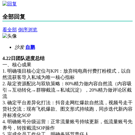
全部回复
看全部
倒序浏览
沙发
自鹏
4.22日团队进度总结
一、核心成果
1. 明确项目核心定位与KPI：放弃纯电商付费打粉模式，以自
然流获客导入私域为唯一核心指标
2. 敲定资源配比与双轨策略：80%精力做内容自然流（内容吸
引→互动转化→群聊截流→私域沉淀），20%精力做评论区截
流
3. 确定平台差异化打法：抖音走网红爆款自然流，视频号走干
货社交流；现有飞机爆款、图文形式持续跑，同步迭代新内容
并标准化SOP
4. 明确账号分级运营：正常流量账号持续更新，低流量账号先
养号，转按截流SOP操作
5. 完成全员工作分工，明确各环节责任人