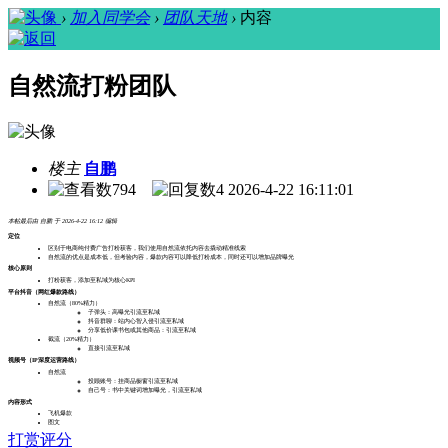
›
加入同学会
›
团队天地
›
内容
自然流打粉团队
楼主
自鹏
794
4
2026-4-22 16:11:01
本帖最后由 自鹏 于 2026-4-22 16:12 编辑
定位
区别于电商纯付费广告打粉获客，我们使用自然流依托内容去撬动精准线索
自然流的优点是成本低，但考验内容，爆款内容可以降低打粉成本，同时还可以增加品牌曝光
核心原则
打粉获客，添加至私域为核心KPI
平台
抖音（网红爆款路线）
自然流（80%精力）
子弹头：高曝光引流至私域
抖音群聊：站内心智入侵引流至私域
分享低价课书包或其他商品：引流至私域
截流（20%精力）
直接引流至私域
视频号（IP深度运营路线）
自然流
投顾账号：挂商品橱窗引流至私域
自己号：书中关键词增加曝光，引流至私域
内容形式
飞机爆款
图文
打赏评分