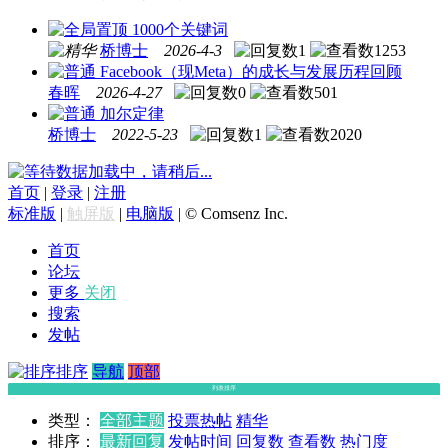
1000个关键词
桥博士
2026-4-3
1
1253
Facebook（现Meta）的成长与发展历程回顾
春晖
2026-4-27
0
501
加尔定律
桥博士
2022-5-23
1
2020
数据加载中，请稍后...
首页
|
登录
|
注册
标准版
|
触屏版
|
电脑版
|
© Comsenz Inc.
首页
论坛
更多
关闭
搜索
发帖
排序
导航
顶部
列表排序
类型：
全部主题
投票
热帖
精华
排序：
最新回复
发帖时间
回复数
查看数
热门度