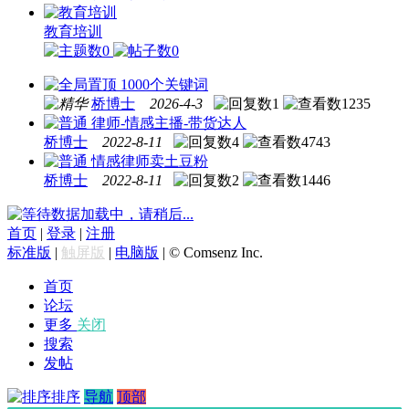
教育培训
0
0
1000个关键词
桥博士
2026-4-3
1
1235
律师-情感主播-带货达人
桥博士
2022-8-11
4
4743
情感律师卖土豆粉
桥博士
2022-8-11
2
1446
数据加载中，请稍后...
首页
|
登录
|
注册
标准版
|
触屏版
|
电脑版
|
© Comsenz Inc.
首页
论坛
更多
关闭
搜索
发帖
排序
导航
顶部