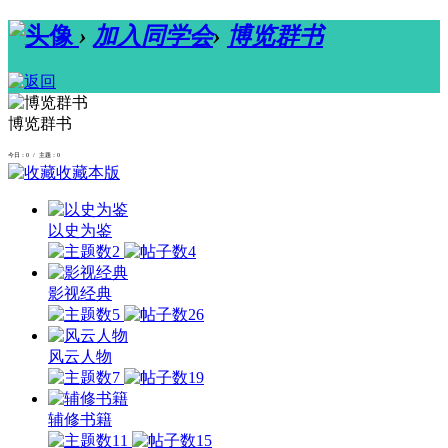
›
加入同学会
›
博览群书
博览群书
今日：0 / 主题：0
收藏本版
以史为鉴
2
4
影视经典
5
26
风云人物
7
19
辅修书籍
11
15