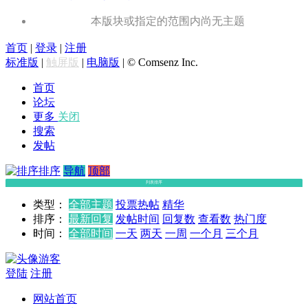
本版块或指定的范围内尚无主题
首页
|
登录
|
注册
标准版
|
触屏版
|
电脑版
|
© Comsenz Inc.
首页
论坛
更多
关闭
搜索
发帖
排序
导航
顶部
列表排序
类型：
全部主题
投票
热帖
精华
排序：
最新回复
发帖时间
回复数
查看数
热门度
时间：
全部时间
一天
两天
一周
一个月
三个月
游客
登陆
注册
网站首页