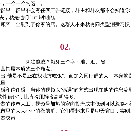
群，一个一个勾选上。
些群里，群里不会有任何广告链接，群主和群友都不会知道你
上去，就是他们自己刷到的。
在顾客，全刷到了你家的店。这群人本来就有同类型消费习惯
02.
凭啥能成？就凭三个字：准、近、省
了营销最本质的三个痛点。
出“他是不是正在找地方吃饭”。而加入同行群的人，本身就
流量。
感和信任感。当你的视频以“偶遇”的方式出现在他的信息流
软性触达”，比直接甩链接高明得多。
计费的传单人工，视频号加热的定向投流成本低到可以忽略不
城市里的大大小小的微信群。它们看起来只是聊天窗口，实则
消费决策。