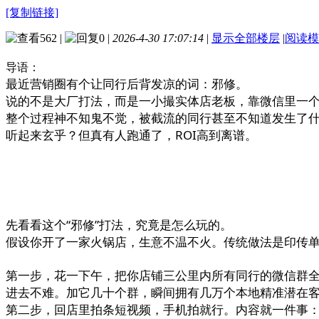
[复制链接]
562
|
0
|
2026-4-30 17:07:14
|
显示全部楼层
|
阅读模
导语：
最近营销圈有个让同行后背发凉的词：邪修。
说的不是大厂打法，而是一小撮实体店老板，靠微信里一个
整个过程神不知鬼不觉，被截流的同行甚至不知道发生了
听起来玄乎？但真有人跑通了，ROI高到离谱。
先看看这个“邪修”打法，究竟是怎么玩的。
假设你开了一家火锅店，生意不温不火。传统做法是印传
第一步，花一下午，把你店铺三公里内所有同行的微信群全
进去不难。加它几十个群，瞬间拥有几万个本地精准潜在
第二步，回店里拍条短视频，手机拍就行。内容就一件事：