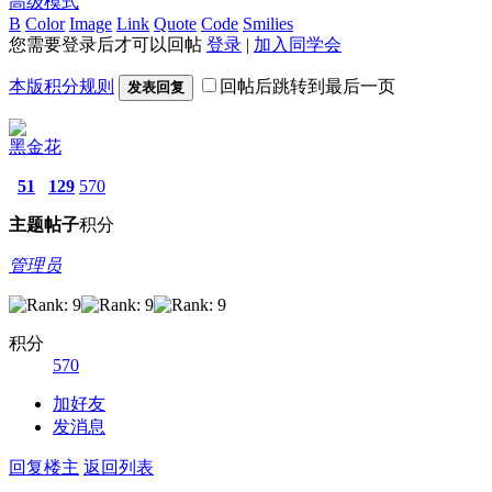
高级模式
B
Color
Image
Link
Quote
Code
Smilies
您需要登录后才可以回帖
登录
|
加入同学会
本版积分规则
回帖后跳转到最后一页
发表回复
黑金花
51
129
570
主题
帖子
积分
管理员
积分
570
加好友
发消息
回复楼主
返回列表