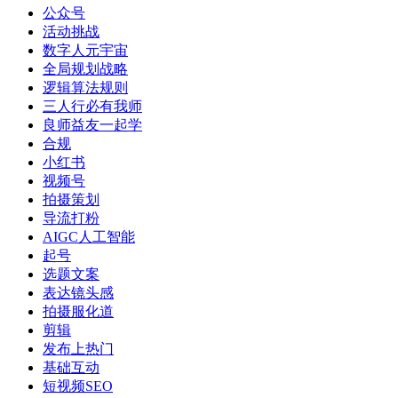
公众号
活动挑战
数字人元宇宙
全局规划战略
逻辑算法规则
三人行必有我师
良师益友一起学
合规
小红书
视频号
拍摄策划
导流打粉
AIGC人工智能
起号
选题文案
表达镜头感
拍摄服化道
剪辑
发布上热门
基础互动
短视频SEO