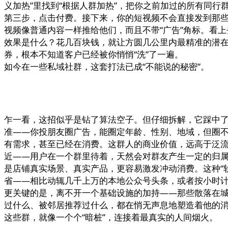
义加热”里找到“根据人群加热”，把你之前加过的所有同行
第三步，点击付费。接下来，你的短视频不会直接发到那
视频像普通内容一样推给他们，而且不带“广告”角标。看
效果是什么？花几百块钱，就让方圆几公里内最精准的潜
券，根本不知道客户已经被你悄悄“洗”了一遍。
如今在一些私域社群，这套打法已成“不能说的秘密”。
乍一看，这招似乎是钻了算法空子。但仔细拆解，它踩中
准——你投朋友圈广告，能圈定年龄、性别、地域，但圈不
有需求，甚至已经在消费。这群人的商业价值，远高于泛
近——用户在一个群里待着，天然会对群友产生一定的归属
是店铺真实场景、真实产品，更容易激发冲动消费。这种“
省——相比动辄几千上万的本地公众号头条，或者按小时
更关键的是，离不开一个基础设施的加持——那些散落在
过什么、被邻居推荐过什么，都在悄无声息地塑造着他的
这些群，就像一个个“暗桩”，连接着最真实的人间烟火。