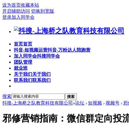
设为首页
收藏本站
开启辅助访问
切换到宽版
登录
加入同学会
首页
首页
抖音-短视频运营
抖音-万粉达人陪跑营
加入同学会
抖搜同学会
团队管理
就业班
关于我们
关于我们
联系我们
联系我们
搜索
搜索
抖搜-上海桥之队教育科技有限公司
»
论坛
›
短视频
›
视频号
›
邪
邪修营销指南：微信群定向投