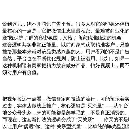
说到这儿，绕不开腾讯广告平台。很多人对它的印象还停留
最核心的一点是，它把微信生态里最私密、最难被商业化的
送”既保护了群的私密氛围，又给了商家精准触达的机会。
这套逻辑其实非常正能量。以前商家想获取精准客户，只
推给那些本来就对该品类感兴趣的人。用户看到的不是广
当然，平台也在不断优化规则，防止被滥用。比如，如果
这种机制逼着商家把精力放在做好产品、拍好视频上，而不
须对用户有价值。
把视角拉远一点看，微信群定向投流的流行，可能预示着
过去，实体店做线上推广，核心逻辑是“买流量”——从平
地公众号头条，来的可能都是薅羊毛的，不是真正消费的
而现在，这套新打法的逻辑变成了“买关系”——你买的不
以让用户“偶遇”你。这种“关系型流量”，比单纯的曝光型