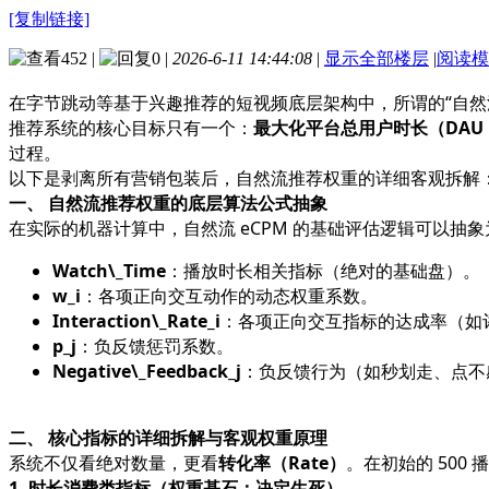
[复制链接]
452
|
0
|
2026-6-11 14:44:08
|
显示全部楼层
|
阅读模
在字节跳动等基于兴趣推荐的短视频底层架构中，所谓的“自然流
推荐系统的核心目标只有一个：
最大化平台总用户时长（DAU
过程。
以下是剥离所有营销包装后，自然流推荐权重的详细客观拆解
一、 自然流推荐权重的底层算法公式抽象
在实际的机器计算中，自然流 eCPM 的基础评估逻辑可以抽
Watch\_Time
：播放时长相关指标（绝对的基础盘）。
w_i
：各项正向交互动作的动态权重系数。
Interaction\_Rate_i
：各项正向交互指标的达成率（如
p_j
：负反馈惩罚系数。
Negative\_Feedback_j
：负反馈行为（如秒划走、点不
二、 核心指标的详细拆解与客观权重原理
系统不仅看绝对数量，更看
转化率（Rate）
。在初始的 500
1. 时长消费类指标（权重基石：决定生死）