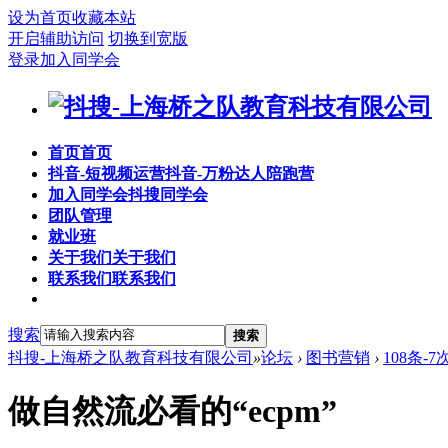
设为首页
收藏本站
开启辅助访问
切换到宽版
登录
加入同学会
首页
首页
抖音-短视频运营
抖音-万粉达人陪跑营
加入同学会
抖搜同学会
团队管理
就业班
关于我们
关于我们
联系我们
联系我们
搜索
搜索
抖搜-上海桥之队教育科技有限公司
»
论坛
›
图书营销
›
108条-
做自然流必看的“ecpm”