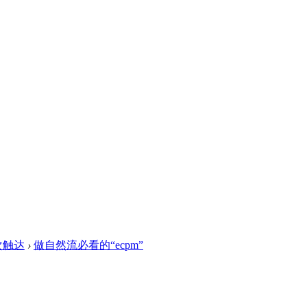
7次触达
›
做自然流必看的“ecpm”