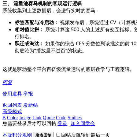
三、 流量池赛马机制的客观运行逻辑
系统收集到上述数据后，会进行实时的赛马：
标签匹配与冷启动：
视频发布后，系统通过 CV（计算机视
相对值比拼：
系统计算这 500 人的上述所有交互指标。
行排名。
跃迁或淘汰：
如果你的综合 CES 分数位列该批次的前
彻底沦为“播放量不过百”的状态。
这就是驱动整个平台百亿级流量运转的底层数学与工程逻辑。
回复
使用道具
举报
返回列表
发新帖
高级模式
B
Color
Image
Link
Quote
Code
Smilies
您需要登录后才可以回帖
登录
|
加入同学会
本版积分规则
回帖后跳转到最后一页
发表回复