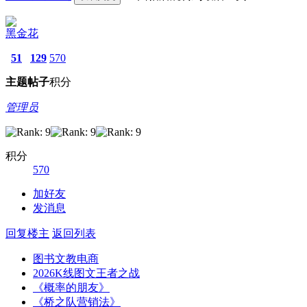
黑金花
51
129
570
主题
帖子
积分
管理员
积分
570
加好友
发消息
回复楼主
返回列表
图书文教电商
2026K线图文王者之战
《概率的朋友》
《桥之队营销法》