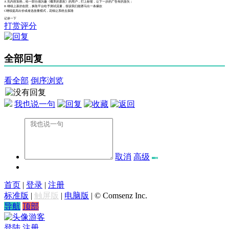
A 先内容加热，给一部分感兴趣《概率的朋友》的用户，打上标签，让下一步的广告有的放矢；
B 继续上新的创意，换取平台给予测试流量，假设我们能赛马出一条爆款
C继续提高出价或者选放量模式，花钱让系统去探路
记录一下
打赏评分
全部回复
看全部
倒序浏览
我也说一句
取消
高级
首页
|
登录
|
注册
标准版
|
触屏版
|
电脑版
|
© Comsenz Inc.
导航
顶部
游客
登陆
注册