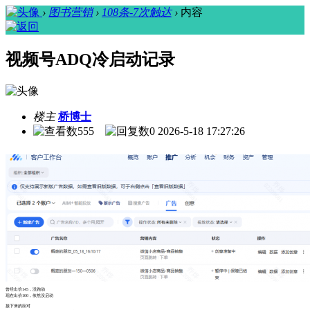
›
图书营销
›
108条-7次触达
›
内容
视频号ADQ冷启动记录
楼主
桥博士
555
0
2026-5-18 17:27:26
曾经出价145，没跑动
现在出价100，依然没启动
接下来的应对