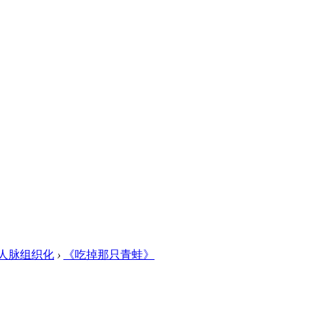
人脉组织化
›
《吃掉那只青蛙》