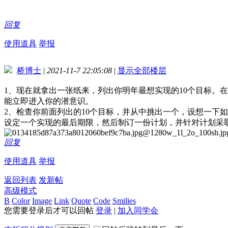
回复
使用道具
举报
桥博士
|
2021-11-7 22:05:08
|
显示全部楼层
1、现在就拿出一张纸来，列出你明年最想实现的10个目标。
能立即进入你的潜意识。
2、检查你前面列出的10个目标，并从中挑出一个，设想一下
设定一个实现的最后期限，然后制订一份计划，并针对计划采
回复
使用道具
举报
返回列表
发新帖
高级模式
B
Color
Image
Link
Quote
Code
Smilies
您需要登录后才可以回帖
登录
|
加入同学会