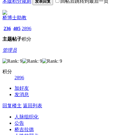
本版积分规则
回帖后跳转到最后一页
发表回复
桥博士助教
236
405
2896
主题
帖子
积分
管理员
积分
2896
加好友
发消息
回复楼主
返回列表
人脉组织化
公告
桥吉拉德