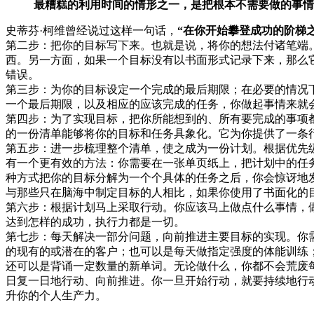
最糟糕的利用时间的情形之一，是把根本不需要做的事情
史蒂芬·柯维曾经说过这样一句话，
“在你开始攀登成功的阶梯
第二步：把你的目标写下来。也就是说，将你的想法付诸笔端
西。另一方面，如果一个目标没有以书面形式记录下来，那么
错误。
第三步：为你的目标设定一个完成的最后期限；在必要的情况
一个最后期限，以及相应的应该完成的任务，你做起事情来就
第四步：为了实现目标，把你所能想到的、所有要完成的事项
的一份清单能够将你的目标和任务具象化。它为你提供了一条
第五步：进一步梳理整个清单，使之成为一份计划。根据优先
有一个更有效的方法：你需要在一张单页纸上，把计划中的任
种方式把你的目标分解为一个个具体的任务之后，你会惊讶地
与那些只在脑海中制定目标的人相比，如果你使用了书面化的
第六步：根据计划马上采取行动。你应该马上做点什么事情，
达到怎样的成功，执行力都是一切。
第七步：每天解决一部分问题，向前推进主要目标的实现。你
的现有的或潜在的客户；也可以是每天做指定强度的体能训练
还可以是背诵一定数量的新单词。无论做什么，你都不会荒废
日复一日地行动、向前推进。你一旦开始行动，就要持续地行
升你的个人生产力。