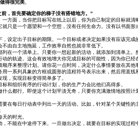
做得很完美
。
之前，首先要确定你的梯子没有搭错地方。”
。一方面，当你把目标写在纸上以后，你为自己制定的目标就清
它就只是一个愿望和一个空想，没有任何生命力。没有以书面形
下，设定出子目标的期限。一个目标或者决定如果没有应该完成
会不由自主地拖延，工作效率自然也就非常低下。
都列在一个清单上。只要你一想起新的活动，就添加到清单上。
行动的轨迹。这会有效地增大你完成目标的可能性，因为你已经
级顺序来整理计划。请你花一点时间，决定什么事情要放在其他
务用一系列具象的方框或圆形的流程符号表示出来，然后用直线
发现，实现目标变得简单多了。
目标和组织有序的行动计划，你的生产力会比他们高得多。
做什么都行。即使这个计划平淡无奇，只要你充满激情地按照计
需要在每日行动表中列出一天的活动。比如，针对某个关键性的
；
每天的时光。
动，不能在中途停下来。一旦做出决定，就要在目标的实现过程