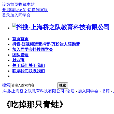
设为首页
收藏本站
开启辅助访问
切换到宽版
登录
加入同学会
首页
首页
抖音-短视频运营
抖音-万粉达人陪跑营
加入同学会
抖搜同学会
团队管理
就业班
关于我们
关于我们
联系我们
联系我们
搜索
搜索
抖搜-上海桥之队教育科技有限公司
»
论坛
›
加入同学会
›
书籍
›
《吃掉那只青蛙》