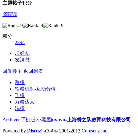
主题
帖子
积分
管理员
积分
2894
加好友
发消息
回复楼主
返回列表
涨粉
铁粉机制-互动分值
千粉
万粉达人
洗粉
Archiver
|
手机版
|
小黑屋
|
uvuvu-上海桥之队教育科技有限公司
Powered by
Discuz!
X3.4
© 2001-2013
Comsenz Inc.