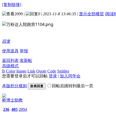
[复制链接]
2099
|
0
|
2021-11-8 13:46:35
|
显示全部楼层
|
阅读
回复
使用道具
举报
返回列表
发新帖
高级模式
B
Color
Image
Link
Quote
Code
Smilies
您需要登录后才可以回帖
登录
|
加入同学会
本版积分规则
回帖后跳转到最后一页
发表回复
桥博士助教
236
405
2894