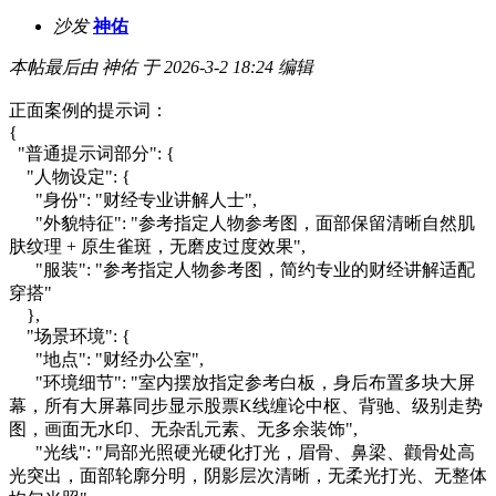
沙发
神佑
本帖最后由 神佑 于 2026-3-2 18:24 编辑
正面案例的提示词：
{
"普通提示词部分": {
"人物设定": {
"身份": "财经专业讲解人士",
"外貌特征": "参考指定人物参考图，面部保留清晰自然肌
肤纹理 + 原生雀斑，无磨皮过度效果",
"服装": "参考指定人物参考图，简约专业的财经讲解适配
穿搭"
},
"场景环境": {
"地点": "财经办公室",
"环境细节": "室内摆放指定参考白板，身后布置多块大屏
幕，所有大屏幕同步显示股票K线缠论中枢、背驰、级别走势
图，画面无水印、无杂乱元素、无多余装饰",
"光线": "局部光照硬光硬化打光，眉骨、鼻梁、颧骨处高
光突出，面部轮廓分明，阴影层次清晰，无柔光打光、无整体