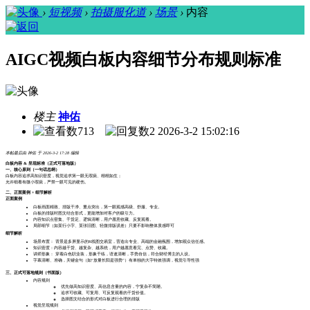
›
短视频
›
拍摄服化道
›
场景
›
内容
AIGC视频白板内容细节分布规则标准
楼主
神佑
713
2
2026-3-2 15:02:16
本帖最后由 神佑 于 2026-3-2 17:28 编辑
白板内容 & 呈现标准（正式可落地版）
一、核心原则（一句话总纲）
白板内容追求高知识密度，视觉追求第一眼无瑕疵、栩栩如生；
允许细看有微小瑕疵，严禁一眼可见的硬伤。
二、正面案例 + 细节解析
正面案例
白板画面精致、排版干净、重点突出，第一眼观感高级、舒服、专业。
白板的排版时图文结合形式，更能增加对客户的吸引力。
内容知识点密集、干货足、逻辑清晰，用户愿意收藏、反复观看。
局部细节（如某行小字、某张旧图、轻微排版误差）只要不影响整体质感即可
细节解析
场景布置： 背景是多屏显示的K线图交易室，营造出专业、高端的金融氛围，增加观众信任感。
知识密度：内容越干货、越复杂、越系统，用户越愿意看完、点赞、收藏。
讲师形象： 穿着白色职业装，形象干练，语速清晰，手势自信，符合财经博主的人设。
字幕清晰、准确，关键金句（如“放量长阳是强势”）有单独的大字特效强调，视觉引导性强
三、正式可落地规则（书面版）
内容规则
优先做高知识密度、高信息含量的内容，宁复杂不简陋。
追求可收藏、可复用、可反复观看的干货价值。
选择图文结合的形式对白板进行合理的排版
视觉呈现规则