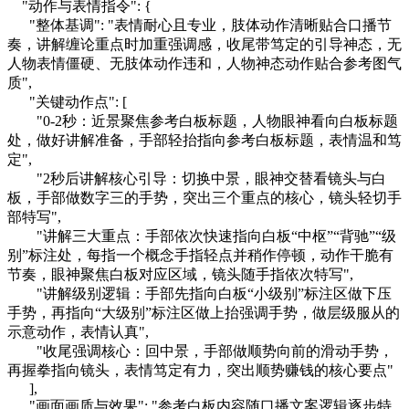
"动作与表情指令": {
"整体基调": "表情耐心且专业，肢体动作清晰贴合口播节
奏，讲解缠论重点时加重强调感，收尾带笃定的引导神态，无
人物表情僵硬、无肢体动作违和，人物神态动作贴合参考图气
质",
"关键动作点": [
"0-2秒：近景聚焦参考白板标题，人物眼神看向白板标题
处，做好讲解准备，手部轻抬指向参考白板标题，表情温和笃
定",
"2秒后讲解核心引导：切换中景，眼神交替看镜头与白
板，手部做数字三的手势，突出三个重点的核心，镜头轻切手
部特写",
"讲解三大重点：手部依次快速指向白板“中枢”“背驰”“级
别”标注处，每指一个概念手指轻点并稍作停顿，动作干脆有
节奏，眼神聚焦白板对应区域，镜头随手指依次特写",
"讲解级别逻辑：手部先指向白板“小级别”标注区做下压
手势，再指向“大级别”标注区做上抬强调手势，做层级服从的
示意动作，表情认真",
"收尾强调核心：回中景，手部做顺势向前的滑动手势，
再握拳指向镜头，表情笃定有力，突出顺势赚钱的核心要点"
],
"画面画质与效果": "参考白板内容随口播文案逻辑逐步特