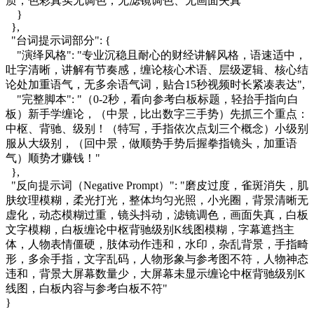
质，色彩真实无调色，无滤镜调色、无画面失真"
}
},
"台词提示词部分": {
"演绎风格": "专业沉稳且耐心的财经讲解风格，语速适中，
吐字清晰，讲解有节奏感，缠论核心术语、层级逻辑、核心结
论处加重语气，无多余语气词，贴合15秒视频时长紧凑表达",
"完整脚本": "（0-2秒，看向参考白板标题，轻抬手指向白
板）新手学缠论，（中景，比出数字三手势）先抓三个重点：
中枢、背驰、级别！（特写，手指依次点划三个概念）小级别
服从大级别，（回中景，做顺势手势后握拳指镜头，加重语
气）顺势才赚钱！"
},
"反向提示词（Negative Prompt）": "磨皮过度，雀斑消失，肌
肤纹理模糊，柔光打光，整体均匀光照，小光圈，背景清晰无
虚化，动态模糊过重，镜头抖动，滤镜调色，画面失真，白板
文字模糊，白板缠论中枢背驰级别K线图模糊，字幕遮挡主
体，人物表情僵硬，肢体动作违和，水印，杂乱背景，手指畸
形，多余手指，文字乱码，人物形象与参考图不符，人物神态
违和，背景大屏幕数量少，大屏幕未显示缠论中枢背驰级别K
线图，白板内容与参考白板不符"
}