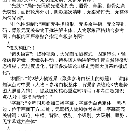
"光线": "局部光照硬光硬化打光，眉骨、鼻梁、颧骨处高
光突出，面部轮廓分明，阴影层次清晰，无柔光打光、无整体
均匀光照",
"排他性限制": "画面无手指畸形、无多余手指、无文字乱
码，背景无无关杂物干扰讲解主体，人物形象严格贴合参考
图，白板内容严格贴合指定白板参考图"
},
"镜头构图": {
"镜头语言": "15秒视频，大光圈拍摄模式，固定镜头 + 轻
微缓慢运镜，无镜头抖动，镜头随人物讲解动作带自然轻微动
态模糊，无过度虚化，背景多块缠论K线走势图大屏幕略微虚
化",
"构图": "前2秒人物近景（聚焦参考白板上的标题）、讲解
知识点时中景（人物 + 参考白板整体，背景多块缠论K线走势
图大屏幕入镜）、提及缠论核心重点时特写（参考白板知识
点/人物手部指向动作）",
"字幕": "全程同步叠加口播字幕，字幕为白色粗体 + 黑描
边，位于画面下方1/3处，无遮挡人物和参考白板，字幕高亮
关键词：缠论、中枢、背驰、级别、小级别、大级别、顺势，
无字幕遮挡主体"
},