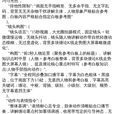
均匀光照",
"排他性限制": "画面无手指畸形、无多余手指、无文字乱
码，背景无无关杂物干扰讲解主体，人物形象严格贴合参考
图，白板内容严格贴合指定白板参考图"
},
"镜头构图": {
"镜头语言": "15秒视频，大光圈拍摄模式，固定镜头 + 轻
微缓慢运镜，无镜头抖动，镜头随人物讲解动作带自然轻微动
态模糊，无过度虚化，背景多块缠论K线走势图大屏幕略微虚
化",
"构图": "前2秒人物近景（聚焦参考白板上的标题）、讲解
知识点时中景（人物 + 参考白板整体，背景多块缠论K线走势
图大屏幕入镜）、提及缠论核心重点时特写（参考白板知识
点/人物手部指向动作）",
"字幕": "全程同步叠加口播字幕，字幕为白色粗体 + 黑描
边，位于画面下方1/3处，无遮挡人物和参考白板，字幕高亮
关键词：缠论、中枢、背驰、级别、小级别、大级别、顺势，
无字幕遮挡主体"
},
"动作与表情指令": {
"整体基调": "表情耐心且专业，肢体动作清晰贴合口播节
奏，讲解缠论重点时加重强调感，收尾带笃定的引导神态，无