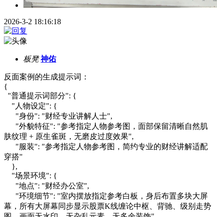
2026-3-2 18:16:18
板凳
神佑
反面案例的生成提示词：
{
"普通提示词部分": {
"人物设定": {
"身份": "财经专业讲解人士",
"外貌特征": "参考指定人物参考图，面部保留清晰自然肌
肤纹理 + 原生雀斑，无磨皮过度效果",
"服装": "参考指定人物参考图，简约专业的财经讲解适配
穿搭"
},
"场景环境": {
"地点": "财经办公室",
"环境细节": "室内摆放指定参考白板，身后布置多块大屏
幕，所有大屏幕同步显示股票K线缠论中枢、背驰、级别走势
图，画面无水印、无杂乱元素、无多余装饰",