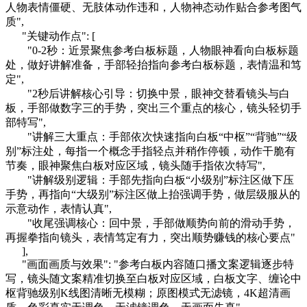
人物表情僵硬、无肢体动作违和，人物神态动作贴合参考图气
质",
"关键动作点": [
"0-2秒：近景聚焦参考白板标题，人物眼神看向白板标题
处，做好讲解准备，手部轻抬指向参考白板标题，表情温和笃
定",
"2秒后讲解核心引导：切换中景，眼神交替看镜头与白
板，手部做数字三的手势，突出三个重点的核心，镜头轻切手
部特写",
"讲解三大重点：手部依次快速指向白板“中枢”“背驰”“级
别”标注处，每指一个概念手指轻点并稍作停顿，动作干脆有
节奏，眼神聚焦白板对应区域，镜头随手指依次特写",
"讲解级别逻辑：手部先指向白板“小级别”标注区做下压
手势，再指向“大级别”标注区做上抬强调手势，做层级服从的
示意动作，表情认真",
"收尾强调核心：回中景，手部做顺势向前的滑动手势，
再握拳指向镜头，表情笃定有力，突出顺势赚钱的核心要点"
],
"画面画质与效果": "参考白板内容随口播文案逻辑逐步特
写，镜头随文案精准切换至白板对应区域，白板文字、缠论中
枢背驰级别K线图清晰无模糊；原图模式无滤镜，4K超清画