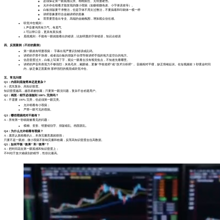
必须保证第一眼观感完美、栩栩如生、无明显硬伤。
允许存在细看才能发现的微小瑕疵（如极细微色差、小字体误差等）。
白板排版要干净整洁，但是字体不用太过整洁，不要搞着和印刷体一模一样
讲师形象要符合金融讲师的形象
背景要营造出专业、高端的金融氛围，增加观众信任感。
听觉冲击规则：
1.声音要鸿亮有力气，有底气
2.可以带口音，更具有真实感
底线规则：不能有一眼就能看出的错误，比如明显的字体错误，知识点错误
四、反面案例（不好的案例）
第一眼就有明显瑕疵： 字幕出现严重识别错误或乱码。
讲师的手势不协调，或者说白板的排版不合理导致讲师手指的地方是空白的地方。
信息密度过大，白板上写满了字，观众一眼看去没有视觉焦点，不知道先看哪里。
讲师的声音和表现力不够强烈：灰色毛衣，戴眼镜，更像“学校老师”或“技术分析师”， 音频相对平缓，缺乏情绪起伏。在短视频前 3 秒黄金时间
内，缺乏像正面案例 那样强烈的视觉或听觉冲击。
五、常见问答
Q1：内容到底做简单还是复杂？
A：优先复杂、高知识密度。
知识密度越高，越容易被收藏；只要第一眼没问题，复杂不会劝退用户。
Q2：画面 / 细节必须做到 100% 完美吗？
A：不需要 100% 完美，但必须第一眼完美。
允许细看有小瑕疵；
严禁一眼可见的瑕疵。
Q3：哪些瑕疵绝对不能有？
A：所有第一秒就能被看见的问题：
模糊、变形、明显错别字、排版错乱、画面脏乱。
Q4：为什么允许细看有瑕疵？
A：愿意认真细看的人，本身完播意愿就很强；
只要不是一眼崩，微小瑕疵不影响完播和收藏，反而高知识密度会拉高数据。
Q5：如何平衡 “效果” 和 “效率”？
A：把时间花在第一眼观感和知识密度上；
不纠结于放大镜级别的细节，性价比最高。