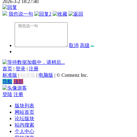
2026-3-2 18:27:40
我也说一句
2
取消
高级
数据加载中，请稍后...
首页
|
登录
|
注册
标准版
|
触屏版
|
电脑版
|
© Comsenz Inc.
导航
顶部
游客
登陆
注册
版块列表
网站首页
论坛版块
站内搜索
个人中心