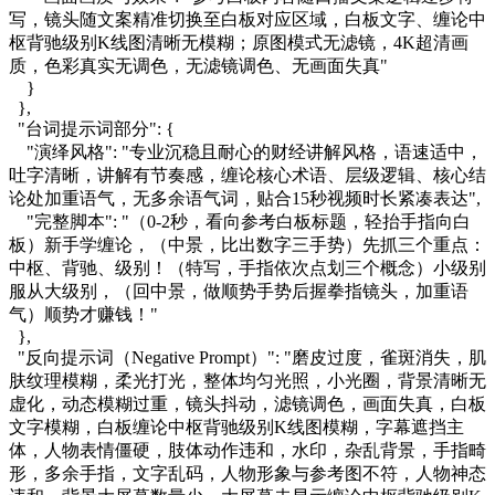
写，镜头随文案精准切换至白板对应区域，白板文字、缠论中
枢背驰级别K线图清晰无模糊；原图模式无滤镜，4K超清画
质，色彩真实无调色，无滤镜调色、无画面失真"
}
},
"台词提示词部分": {
"演绎风格": "专业沉稳且耐心的财经讲解风格，语速适中，
吐字清晰，讲解有节奏感，缠论核心术语、层级逻辑、核心结
论处加重语气，无多余语气词，贴合15秒视频时长紧凑表达",
"完整脚本": "（0-2秒，看向参考白板标题，轻抬手指向白
板）新手学缠论，（中景，比出数字三手势）先抓三个重点：
中枢、背驰、级别！（特写，手指依次点划三个概念）小级别
服从大级别，（回中景，做顺势手势后握拳指镜头，加重语
气）顺势才赚钱！"
},
"反向提示词（Negative Prompt）": "磨皮过度，雀斑消失，肌
肤纹理模糊，柔光打光，整体均匀光照，小光圈，背景清晰无
虚化，动态模糊过重，镜头抖动，滤镜调色，画面失真，白板
文字模糊，白板缠论中枢背驰级别K线图模糊，字幕遮挡主
体，人物表情僵硬，肢体动作违和，水印，杂乱背景，手指畸
形，多余手指，文字乱码，人物形象与参考图不符，人物神态