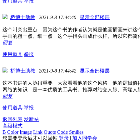
使用道具
举报
桥博士助教
|
2021-9-8 17:44:40
|
显示全部楼层
这个叫突出重点，因为这个书的作者认为就是他画插画来讲这
手画的粗一点、细一点，这个手指头画成什么样。所以它都简
回复
使用道具
举报
桥博士助教
|
2021-9-8 17:44:42
|
显示全部楼层
这本书讲的人脉很重要，大家看看他的这个风格，他的逻辑值
网络的知识，是一本优质的工具书。推荐对结交人脉、高端人
回复
使用道具
举报
返回列表
发新帖
高级模式
B
Color
Image
Link
Quote
Code
Smilies
您需要登录后才可以回帖
登录
|
加入同学会