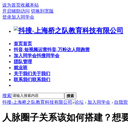
设为首页
收藏本站
开启辅助访问
切换到宽版
登录
加入同学会
首页
首页
抖音-短视频运营
抖音-万粉达人陪跑营
加入同学会
抖搜同学会
团队管理
就业班
关于我们
关于我们
联系我们
联系我们
搜索
搜索
抖搜-上海桥之队教育科技有限公司
»
论坛
›
加入同学会
›
自我营
人脉圈子关系该如何搭建？想