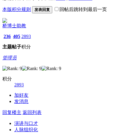
本版积分规则
回帖后跳转到最后一页
发表回复
桥博士助教
236
405
2893
主题
帖子
积分
管理员
积分
2893
加好友
发消息
回复楼主
返回列表
演讲与口才
人脉组织化