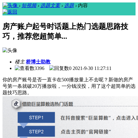
›
短视频
›
选题文案
›
选题
›
内容
房产账户起号时话题上热门选题思路技
巧，推荐您超简单...
楼主
桥博士助教
3396
0
2021-9-30 11:27:11
你的房产账号是否一直卡在500播放量上不去呢？新做的房产
号第一条就破20万播放啦，一分钱没投，用了这个超简单的选
题技巧思路。