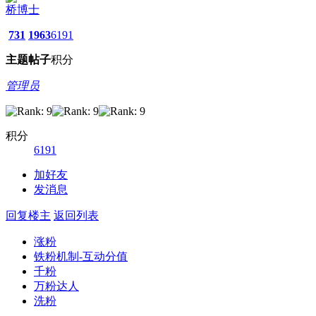
桥博士
731
1963
6191
主题
帖子
积分
管理员
积分
6191
加好友
发消息
回复楼主
返回列表
涨粉
铁粉机制-互动分值
千粉
万粉达人
洗粉