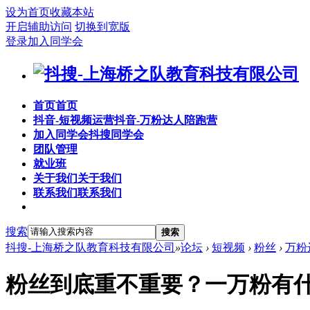
设为首页
收藏本站
开启辅助访问
切换到宽版
登录
加入同学会
首页
首页
抖音-短视频运营
抖音-万粉达人陪跑营
加入同学会
抖搜同学会
团队管理
就业班
关于我们
关于我们
联系我们
联系我们
搜索
搜索
抖搜-上海桥之队教育科技有限公司
»
论坛
›
短视频
›
粉丝
›
万粉
粉丝到底重不重要？一万粉有