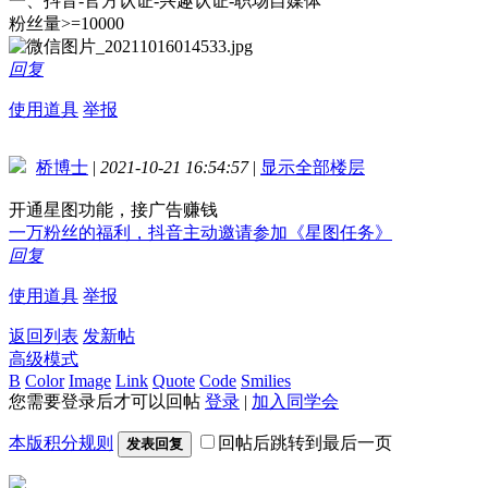
一、抖音-官方认证-兴趣认证-职场自媒体
粉丝量>=10000
回复
使用道具
举报
桥博士
|
2021-10-21 16:54:57
|
显示全部楼层
开通星图功能，接广告赚钱
一万粉丝的福利，抖音主动邀请参加《星图任务》
回复
使用道具
举报
返回列表
发新帖
高级模式
B
Color
Image
Link
Quote
Code
Smilies
您需要登录后才可以回帖
登录
|
加入同学会
本版积分规则
回帖后跳转到最后一页
发表回复