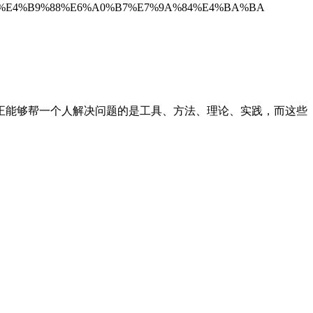
B%80%E4%B9%88%E6%A0%B7%E7%9A%84%E4%BA%BA
正能够帮一个人解决问题的是工具、方法、理论、实践，而这些