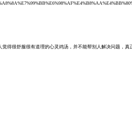
hword=%E6%A8%8A%E7%99%BB%E6%98%AF%E4%B8%AA%E4%B
人觉得很舒服很有道理的心灵鸡汤，并不能帮别人解决问题，真