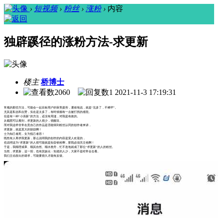
›
短视频
›
粉丝
›
涨粉
›
内容
独辟蹊径的涨粉方法-求更新
楼主
桥博士
2060
1
2021-11-3 17:19:31
常规的那些方法，可能会一起目标用户的审美疲劳，通俗地说，就是“见多了，不稀罕”。
尤其是私信和点赞，实在是太多了，有时候都有一点被打扰的感觉。
但是有一种“小清新”的方法，还没有用滥，对我是有效的。
从截图可以看到，求更新的人很少，很醒目。
而对我这样非常在意自己的作品是否能得到粉丝认同的创作者来讲，
求更新，就是莫大的鼓励啊！
士为知己者死，女为悦己者容！
既然有人再求我更新，那么说明我的创作的内容是受人欢迎的，
也说明这为“求更新”的人很可能就是知音铁粉啊，那我必须关注他啊！
于是，我顺理成章、顺其自然、顺水推舟，忙不迭地就成了那位“求更新”的人的粉丝。
当然，求更新，这一招，也有其缺点：知道的人少，大家不是经常会去看。
我们主动发出的请求，可能要很久才能有反馈。