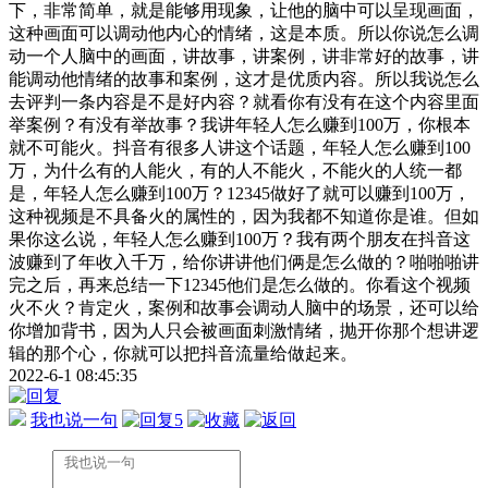
下，非常简单，就是能够用现象，让他的脑中可以呈现画面，
这种画面可以调动他内心的情绪，这是本质。所以你说怎么调
动一个人脑中的画面，讲故事，讲案例，讲非常好的故事，讲
能调动他情绪的故事和案例，这才是优质内容。所以我说怎么
去评判一条内容是不是好内容？就看你有没有在这个内容里面
举案例？有没有举故事？我讲年轻人怎么赚到100万，你根本
就不可能火。抖音有很多人讲这个话题，年轻人怎么赚到100
万，为什么有的人能火，有的人不能火，不能火的人统一都
是，年轻人怎么赚到100万？12345做好了就可以赚到100万，
这种视频是不具备火的属性的，因为我都不知道你是谁。但如
果你这么说，年轻人怎么赚到100万？我有两个朋友在抖音这
波赚到了年收入千万，给你讲讲他们俩是怎么做的？啪啪啪讲
完之后，再来总结一下12345他们是怎么做的。你看这个视频
火不火？肯定火，案例和故事会调动人脑中的场景，还可以给
你增加背书，因为人只会被画面刺激情绪，抛开你那个想讲逻
辑的那个心，你就可以把抖音流量给做起来。
2022-6-1 08:45:35
我也说一句
5