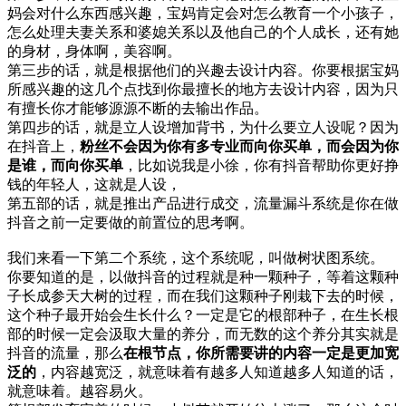
妈会对什么东西感兴趣，宝妈肯定会对怎么教育一个小孩子，
怎么处理夫妻关系和婆媳关系以及他自己的个人成长，还有她
的身材，身体啊，美容啊。
第三步的话，就是根据他们的兴趣去设计内容。你要根据宝妈
所感兴趣的这几个点找到你最擅长的地方去设计内容，因为只
有擅长你才能够源源不断的去输出作品。
第四步的话，就是立人设增加背书，为什么要立人设呢？因为
在抖音上，
粉丝不会因为你有多专业而向你买单，而会因为你
是谁，而向你买单
，比如说我是小徐，你有抖音帮助你更好挣
钱的年轻人，这就是人设，
第五部的话，就是推出产品进行成交，流量漏斗系统是你在做
抖音之前一定要做的前置位的思考啊。
我们来看一下第二个系统，这个系统呢，叫做树状图系统。
你要知道的是，以做抖音的过程就是种一颗种子，等着这颗种
子长成参天大树的过程，而在我们这颗种子刚栽下去的时候，
这个种子最开始会生长什么？一定是它的根部种子，在生长根
部的时候一定会汲取大量的养分，而无数的这个养分其实就是
抖音的流量，那么
在根节点，你所需要讲的内容一定是更加宽
泛的
，内容越宽泛，就意味着有越多人知道越多人知道的话，
就意味着。越容易火。