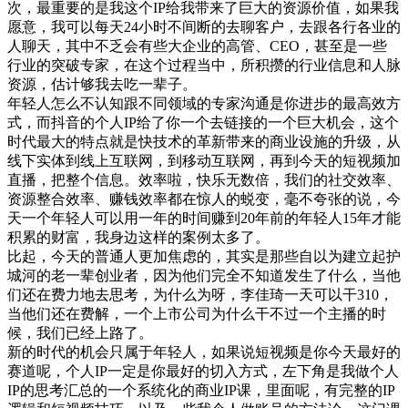
次，最重要的是我这个IP给我带来了巨大的资源价值，如果我
愿意，我可以每天24小时不间断的去聊客户，去跟各行各业的
人聊天，其中不乏会有些大企业的高管、CEO，甚至是一些
行业的突破专家，在这个过程当中，所积攒的行业信息和人脉
资源，估计够我去吃一辈子。
年轻人怎么不认知跟不同领域的专家沟通是你进步的最高效方
式，而抖音的个人IP给了你一个去链接的一个巨大机会，这个
时代最大的特点就是快技术的革新带来的商业设施的升级，从
线下实体到线上互联网，到移动互联网，再到今天的短视频加
直播，把整个信息。效率啦，快乐无数倍，我们的社交效率、
资源整合效率、赚钱效率都在惊人的蜕变，毫不夸张的说，今
天一个年轻人可以用一年的时间赚到20年前的年轻人15年才能
积累的财富，我身边这样的案例太多了。
比起，今天的普通人更加焦虑的，其实是那些自以为建立起护
城河的老一辈创业者，因为他们完全不知道发生了什么，当他
们还在费力地去思考，为什么为呀，李佳琦一天可以干310，
当他们还在费解，一个上市公司为什么干不过一个主播的时
候，我们已经上路了。
新的时代的机会只属于年轻人，如果说短视频是你今天最好的
赛道呢，个人IP一定是你最好的切入方式，左下角是我做个人
IP的思考汇总的一个系统化的商业IP课，里面呢，有完整的IP