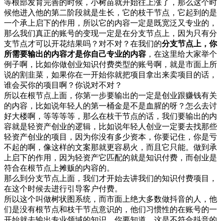
等根部发育完善的时候，小树苗就开始往上涨了，那么这个时
候他进入他的第二阶段就是生长，它的枝干节点，它起到的是
一个承上启下的作用，所以它的内容一定是既宽泛又专业的，
那么我们真正的账号的变现一定是在分支节点上，因为只有分
支节点才可以开花结果吗？对不对？在我们的
分支节点上，你
所需要输出的内容才是你自己专业的内容
，在这里给大家举个
例子啊，比如你做创业知识付费类型的账号啊，就是市面上所
说的割韭菜，如果你在一开始你就把项目拿出来卖项目的话，
谁会买你的项目啊？你说对不对？
所以在根节点上面，你第一步要输出的一定是创业跟赚钱有关
的内容，比如说年轻人的第一桶金是不是血腥的呀？怎么去讨
好大楼啊，等等等等，那么在枝干节点的话，我们要输出的内
容就是轻资产创业的逻辑，比如说年轻人创业一定要去找那些
轻资产创业的项目，因为你没有多少资本，你要记住，你是亏
不起的啊，像这样的文案那就更容易火，而且它只能。做到承
上启下的作用，因为轻资产它匹配的就是知识付费，而创业是
符合在根节点上摊贩的内容的。
那么到分支节点上面，我们才开始去讲我们的知识付费项目，
在这个时候去进行引导客户付费。
所以这个叫做树状图系统，而市面上绝大多数做抖音的人，他
们是没有根节点和枝干节点意识的，他们习惯性的在账号的一
开始就去输出专业领域的知识，你要知道，这是不符合抖音的