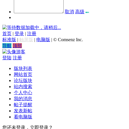
取消
高级
数据加载中，请稍后...
首页
|
登录
|
注册
标准版
|
触屏版
|
电脑版
|
© Comsenz Inc.
导航
顶部
游客
登陆
注册
版块列表
网站首页
论坛版块
站内搜索
个人中心
我的消息
帖子提醒
发表新帖
看电脑版
您还未登录，立即登录？