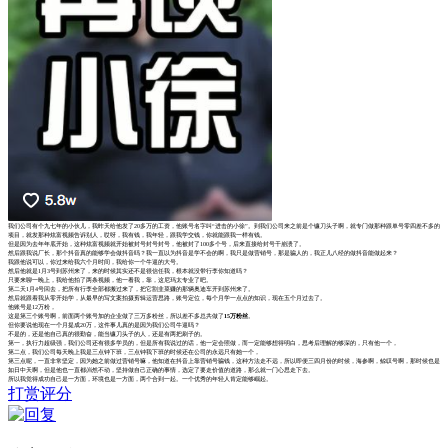
我们公司有个九七年的小伙儿，我昨天给他发了20多万的工资，他账号名字叫“进击的小徐”。到我们公司来之前是个镰刀头子啊，就专门做那种跟单号零四差不多的
项目，就发那种炫富视频告诉别人，哎呀，我有钱，我年轻，跟我学交钱，你就能跟我一样有钱。
但是因为去年年底开始，这种炫富视频就开始被封号封号封号，他被封了100多个号，后来直接给封号干崩溃了。
然后跟我说厂长，那个抖音真的能够学会做抖音吗？我一直以为抖音是学不会的啊，我只是做营销号，那是骗人的，我正儿八经的做抖音能做起来？
我跟他说可以，你过来给我六个月时间，我给你一个牛逼的大号。
然后他就是1月3号到苏州来了，来的时候其实还不是很信任我，根本就没带行李你知道吗？
只要来聊一晚上，我给他拍了两条视频，他一看我，靠，这尼玛太专业了吧。
第二天1月4号回去，把所有行李全部都搬过来了，把它割韭菜赚的那辆奥迪车开到苏州来了。
然后就跟着我从零开始学，从最早的写文案拍摄剪辑运营思路，账号定位，每个月学一点点的知识，现在五个月过去了。
他账号是12万粉，
这是第三个账号啊，前面两个账号加的企业做了三万多粉丝，所以差不多总共做了
15万粉丝
。
但你要说他现在一个月提成20万，这件事儿真的是因为我们公司牛逼吗？
不是的，还是他自己真的很勤奋，能当镰刀头子的人，还是有两把刷子的。
第一，执行力超级强，我们公司还有很多学员的，但是所有我说过的话，他一定会照做，而一定能够想得明白，思考后理解的够深的，只有他一个，
第二点，我们公司每天晚上我是三点钟下班，三点钟我下班的时候还在公司的永远只有她一个，
第三点呢，一直非常坚定，因为她之前做过营销号嘛，他知道在抖音上靠营销号骗钱，这种方法走不远，所以即便三四月份的时候，海参啊，鲸叹号啊，那时候也是
如日中天啊，但是他也一直都岿然不动，坚持做自己正确的事情，选定了要走价值的道路，那么就一门心思走下去。
所以我觉得成功自己是一方面，环境也是一方面，两个合到一起。一个优秀的年轻人肯定能够崛起。
打赏评分