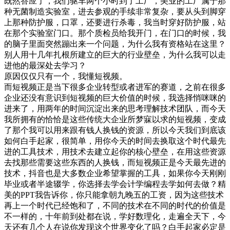
既然答应了，我们驱车两个小时到了工厂，美业的工厂属于那
种无菌制造实验室，进去参观的手续非常复杂，要从头到脚穿
上那种防护服，口罩，还要进行杀毒，我当时穿好防护服，站
在那个实验室门口。那个质检员给我开门，在门口的时候，我
的脑子里面突然蹦出来一个问题，为什么我有资格站在这里？
别人用十几年扎根所建立的巨大的行业壁垒，为什么我可以走
进他的最深处去学习？
原因仅仅只有一个，我懂短视频。
而短视频正是当下很多企业转型或者进军的赛道，之前在很多
企业还没有意识到短视频的巨大价值的时候，我选择悄咪咪的
进来了，用两年的时间沉淀出来的思考理解技术团队，而今天
我所拥有的恰恰是这些传统大企业所梦寐以求的短视频，变成
了那个我可以用来跟有钱人换钱的资源，所以今天我们到底该
如何白手起家，很简单，用你今天的时间去换取这个时代最先
进的工具技术，用技术去建立起你的核心壁垒，在用这些资源
去找那些需要这些东西的人换钱，而短视频正是今天最先进的
技术，抖音也是大多数企业希望掌握的工具，如果你今天刚刚
毕业或者半途辍学，你选择去学会计学编程去学如何去做？精
美的PPT我告诉你，你只能拿朝九晚五的工资，因为这些技术
再上一个时代已经饱和了，不同的技术在不同的时代的价值是
不一样的，十年前到处都在说，学好数理化，走遍全天下，今
天还有几个人在说你发现这个世界变化了吗？白手起家必定是