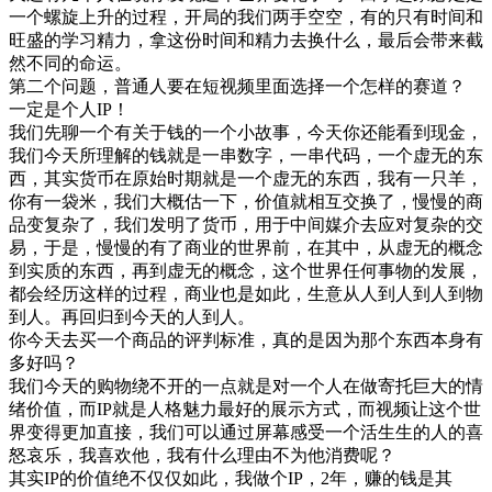
一个螺旋上升的过程，开局的我们两手空空，有的只有时间和
旺盛的学习精力，拿这份时间和精力去换什么，最后会带来截
然不同的命运。
第二个问题，普通人要在短视频里面选择一个怎样的赛道？
一定是个人IP！
我们先聊一个有关于钱的一个小故事，今天你还能看到现金，
我们今天所理解的钱就是一串数字，一串代码，一个虚无的东
西，其实货币在原始时期就是一个虚无的东西，我有一只羊，
你有一袋米，我们大概估一下，价值就相互交换了，慢慢的商
品变复杂了，我们发明了货币，用于中间媒介去应对复杂的交
易，于是，慢慢的有了商业的世界前，在其中，从虚无的概念
到实质的东西，再到虚无的概念，这个世界任何事物的发展，
都会经历这样的过程，商业也是如此，生意从人到人到人到物
到人。再回归到今天的人到人。
你今天去买一个商品的评判标准，真的是因为那个东西本身有
多好吗？
我们今天的购物绕不开的一点就是对一个人在做寄托巨大的情
绪价值，而IP就是人格魅力最好的展示方式，而视频让这个世
界变得更加直接，我们可以通过屏幕感受一个活生生的人的喜
怒哀乐，我喜欢他，我有什么理由不为他消费呢？
其实IP的价值绝不仅仅如此，我做个IP，2年，赚的钱是其