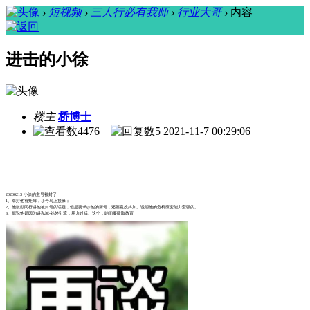
›
短视频
›
三人行必有我师
›
行业大哥
›
内容
进击的小徐
楼主
桥博士
4476
5
2021-11-7 00:29:06
20200213 小徐的主号被封了
1、幸好他有矩阵，小号马上接班；
2、他鼓励同行讲他被封号的话题，但是要求@他的新号，还愿意投抖加。说明他的危机应变能力蛮强的。
3、据说他是因为讲私域-站外引流，用力过猛。这个，咱们要吸取教育
---------------------------------------------