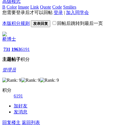
高级模式
B
Color
Image
Link
Quote
Code
Smilies
您需要登录后才可以回帖
登录
|
加入同学会
本版积分规则
回帖后跳转到最后一页
发表回复
桥博士
731
1963
6191
主题
帖子
积分
管理员
积分
6191
加好友
发消息
回复楼主
返回列表