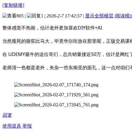
[复制链接]
805
|
1
|
2026-2-7 17:42:57
|
显示全部楼层
|
阅读模
整体感觉不热闹，估计老外更加喜欢DIY软件+AI
当然瘦死的骆驼比马大，毕竟华尔街放在那里呢，正版交易课
在 UDEMY最牛的这位哥们，总共销量接近50万，估计是网红
老师清一色都是老外，夹杂一些东南亚的面孔，这一点对咱们不利，担
回复
使用道具
举报