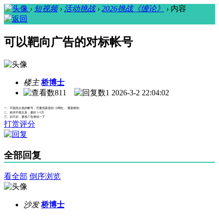
›
短视频
›
活动挑战
›
2026挑战《缠论》
›
内容
可以靶向广告的对标帐号
楼主
桥博士
811
1
2026-3-2 22:04:02
一、不能找太老的帐号，尽量找新晋的 小网红， 要新鲜的
二、粉丝不能太多，最好 1-5万
三、好不好，要投广告测试一下
打赏评分
全部回复
看全部
倒序浏览
沙发
桥博士