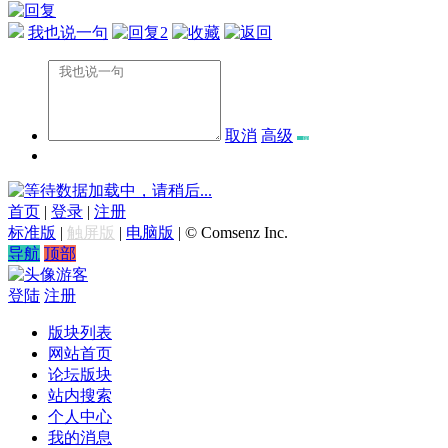
我也说一句
2
取消
高级
数据加载中，请稍后...
首页
|
登录
|
注册
标准版
|
触屏版
|
电脑版
|
© Comsenz Inc.
导航
顶部
游客
登陆
注册
版块列表
网站首页
论坛版块
站内搜索
个人中心
我的消息