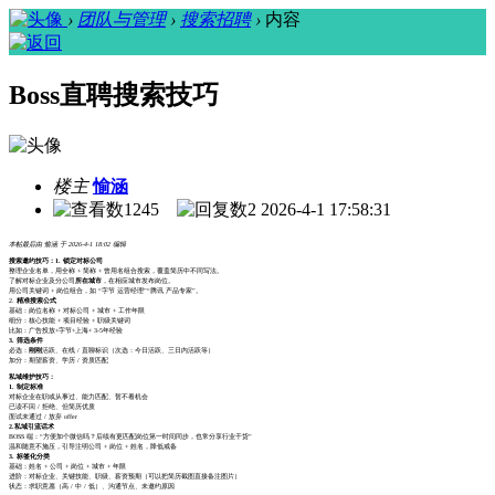
›
团队与管理
›
搜索招聘
›
内容
Boss直聘搜索技巧
楼主
愉涵
1245
2
2026-4-1 17:58:31
本帖最后由 愉涵 于 2026-4-1 18:02 编辑
搜索邀约技巧：
1. 锁定对标公司
整理企业名单，用全称 + 简称 + 曾用名组合搜索，覆盖简历中不同写法。
了解对标企业及分公司
所在城市
，在相应城市发布岗位。
用公司关键词 + 岗位组合，如 “字节 运营经理”“腾讯 产品专家”。
2.
精准搜索公式
基础：岗位名称 + 对标公司 + 城市 + 工作年限
细分：核心技能 + 项目经验 + 职级关键词
比如：广告投放+字节+上海+ 3-5年经验
3. 筛选条件
必选：
刚刚
活跃、在线 / 直聊标识（次选：今日活跃、三日内活跃等）
加分：期望薪资、学历 / 资质匹配
私域维护技巧：
1. 制定标准
对标企业在职或从事过、能力匹配、暂不看机会
已读不回 / 拒绝、但简历优质
面试未通过 / 放弃 offer
2.私域引流话术
BOSS 端：“方便加个微信吗？后续有更匹配岗位第一时间同步，也常分享行业干货”
温和随意不施压，引导注明公司 + 岗位 + 姓名，降低戒备
3. 标签化分类
基础：姓名 + 公司 + 岗位 + 城市 + 年限
进阶：对标企业、关键技能、职级、薪资预期（可以把简历截图直接备注图片）
状态：求职意愿（高 / 中 / 低）、沟通节点、未邀约原因