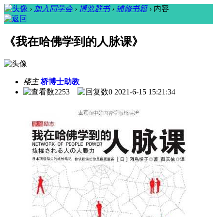
›
加入同学会
›
博览群书
›
辅修书籍
›
内容
《我在哈佛学到的人脉课》
楼主
桥博士助教
2253
0
2021-6-15 15:21:34