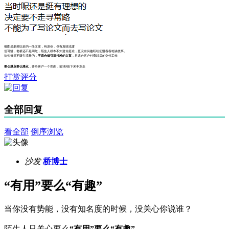
截图是老桥以前的一段文案，纯原创，也有真情流露
但可惜，老桥还不是网红，陌生人根本不知道你是谁，更没有兴趣听咱们慢吞吞地讲故事。
这些都是不吸引流量的，
不适合做引流打粉的文案
，只适合客户付费以后的交付工作
要么爆点要么痛点
，要给客户一个理由，前5秒留下来不划走
打赏评分
全部回复
看全部
倒序浏览
沙发
桥博士
“有用”要么“有趣”
当你没有势能，没有知名度的时候，没关心你说谁？
陌生人只关心要么
“有用”要么“有趣”