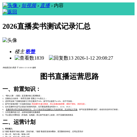
›
短视频
›
直播
›
内容
2026直播卖书测试记录汇总
楼主
桥楚
1839
13
2026-1-12 20:08:27
本帖最后由 桥楚 于 2026-1-13 16:58 编辑
图书直播运营思路
一、前置知识：
1、“曝光人数”（场观）是直播的核心观测数据；
2、流量的占比标准：“推荐页流量“需要占75%及以上；
3、进房率反映了直播间的吸引力常态要高于10%，新号可以接受7%-10%，但不可持续；
4、
新号打标签的唯一行动路径
就是
用直播时长建立数据，所以直播就像摆摊，要勤于耕耘、风雨无阻
；
5、拉长直播时长是可以缩短打标签时间的，但尽量选择黄金时段
9-11、12-14、19-21
；
6、
直播间养水军已经是过时的打法，几十个的水军在直播间人不多的时候，无法带起大节奏
。新号还是需要稳扎稳打，老老实实拉时长打标签；
7、分享直播间是大忌，会影响直播间流量建模
8、可以通过付费投放（本地推）短视频，来让账号快速打上标签，利于直播间精准推流
二、运营计划
1、时长投入
以”场观“数据作为核心指标，其他为辅，”场观“数据应该保持叠加，甚至翻倍的特征，证明运营良好
1）第1-2天，每天2场，每场1小时