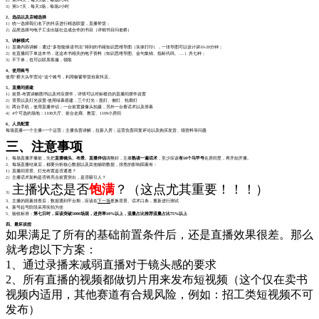
2）第3-4天，每天2场，每场2小时
3）第5-7天，每天3场，每场2小时
2、选品以及店铺选择
1）统一选择我们名下的抖店进行精选联盟，直播带货；
2）品类选择与电子工业出版社达成合作的书目（详细书目问老桥）
3、讲解模式
1）直播内容讲解：通过“多智能体读书法”得到的书籍知识思维导图（实体打印），一张导图可以设计讲10-20分钟；
2）在直播间下单这本书，送这本书相关的电子资料（知识思维导图、金句集锦、指标代码、....）共七种；
3）不下单，也可以联系客服，领取
4、使用账号
使用”桥大头学宽论“这个账号，利用橱窗带货自家抖店。
5、直播间搭建
1）前景-布置讲解图书以及对应摆件，详情可以对标模仿的直播间摆件设置
2）背景以及灯光设置-使用绿幕搭建，三个灯光：面灯、侧灯、轮廓灯
3）两台手机，使用直播伴侣；一台前置摄像头拍摄，另外一台看话术以及弹幕
4）4个可选的场地：1108大厅、前台走廊、教室、1109小房间
6、人员配置
每场直播=一个主播+一个运营；主播负责讲解，拉新入房；运营负责回复评论以及购买发货、领资料等问题
三、注意事项
1、每场直播开播前，先把
直播镜头、布景、直播伴侣
调整好，主播
熟读一遍话术
，至少应该
有10个马甲号
在房间里，再开始开播。
2、每场直播结束后，都要分析核心数据以及其他辅助数据，排查的影响因素有：
1）直播间
背景、灯光布置
是否通透？
2）主播
话术架构
是否将亮点前置突出，是否吸引人？
主播状态
是否
饱满
？（这点尤其重要！！！）
3）
3、主播的因素排查后，数据遇到平台期，
应该在
下一场
更换背景、话术口条，重新进行测试
4、新号起号阶段采用
实拍
为佳
5、验收标准：
第七日时，应该突破
5000
场观，
进房率10%
以上，流量占比
推荐流量占比75%
以上
四、最坏设想
如果满足了所有的基础前置条件后，还是直播效果很差。那么
就考虑以下方案：
1、通过录播来减弱直播对于镜头感的要求
2、所有直播的视频都做切片用来发布短视频（这个仅在卖书
视频内适用，其他赛道有合规风险，例如：招工类短视频不可
发布）