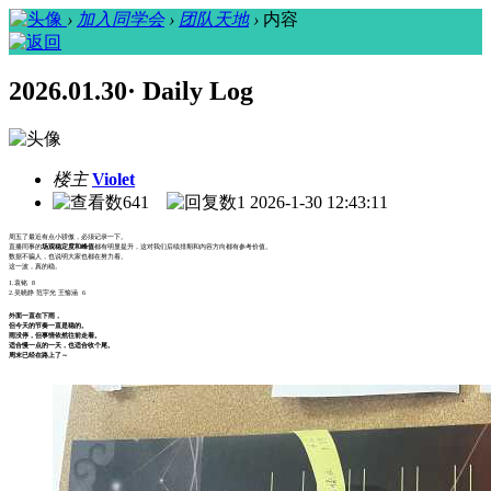
›
加入同学会
›
团队天地
›
内容
2026.01.30· Daily Log
楼主
Violet
641
1
2026-1-30 12:43:11
周五了最近有点小骄傲，必须记录一下。
直播同事的
场观稳定度和峰值
都有明显提升，这对我们后续排期和内容方向都有参考价值。
数据不骗人，也说明大家也都在努力着。
这一波，真的稳。
1.袁铭 8
2.吴晓静 范宇光 王愉涵 6
外面一直在下雨，
但今天的节奏一直是稳的。
雨没停，但事情依然往前走着。
适合慢一点的一天，也适合收个尾。
周末已经在路上了～