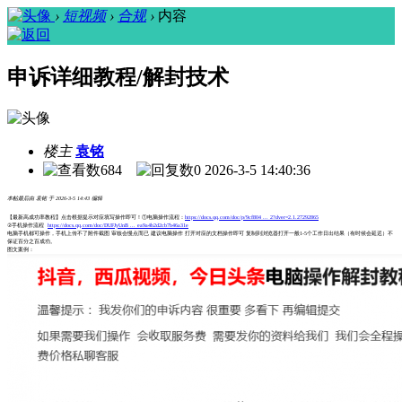
›
短视频
›
合规
›
内容
申诉详细教程/解封技术
楼主
袁铭
684
0
2026-3-5 14:40:36
本帖最后由 袁铭 于 2026-3-5 14:43 编辑
【最新高成功率教程】点击根据提示对应填写操作即可！①电脑操作流程：
https://docs.qq.com/doc/p/9cf804 ... 2?dver=2.1.27292865
②手机操作流程
https://docs.qq.com/doc/DUFJyUnB ... ea9a4b2d2cb7b46a31e
电脑手机都可操作，手机上传不了附件截图 审核会慢点而已 建议电脑操作 打开对应的文档操作即可 复制到浏览器打开一般1-5个工作日出结果（有时候会延迟）不
保证百分之百成功。
图文案例：