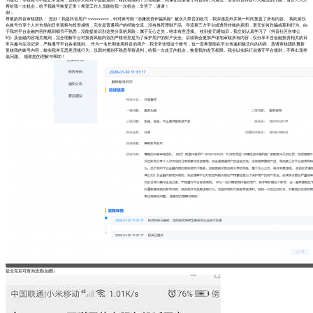
再给我一次机会，给予我账号恢复正常！希望工作人员能给我一次机会，辛苦了，谢谢！
例：
尊敬的抖音审核团队： 您好！我是抖音用户 xxxxxxxxxx，针对账号因 “涉嫌投资诈骗风险” 被永久禁言的处罚，我深感意外并第一时间复盘了所有内容。 我此前仅
在账号分享个人对市场的日常观察与投资感悟，完全是普通用户的经验交流，没有推荐理财产品、导流第三方平台或诱导转账的意图，更无任何诈骗或获利行为。由
于我对平台金融内容的规则细节不熟悉，没能提前识别这类分享的风险，属于无心之失，绝非有意违规。 收到处罚通知后，我立刻认真学习了《抖音社区自律公
约》及金融内容相关规则，完全理解平台对投资风险内容的严格管控是为了保护用户的财产安全。后续我会更加严谨地审核所有内容，仅分享不含金融投资相关的日
常兴趣与生活记录，严格遵守平台各项规则。 作为一名长期使用抖音的用户，我非常珍惜这个账号，也一直希望能在平台传递积极正向的内容。恳请审核团队重新
复核我的账号内容，核实我并无恶意违规行为，仅因对规则不熟悉导致误判，给我一次改正的机会，恢复我的发言权限。我会以实际行动遵守平台规则，不再出现类
似问题。 感谢您的理解与帮助！
提交完后可查询进度(如图）