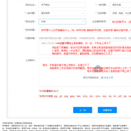
注意申诉内容一定要按自己的情况改改：
申请要求：亲爱的抖音工作人员，您好！我知道抖音是一个积极的正能量平台，我很高兴能在这个平台上展现自己，我的作品都是自己拍摄的，都是属于正能量作
品，抖音是正能量平台，希望平台给一次机会，我一定坚持发正能量作品，恳请官方明察，我很喜欢抖音，我以后一定会认真学习平台规定，近期无意触犯了抖音行
为规范，导致账号不能正常使用，但我本人绝对不是故意的，在此我感到十分地抱歉，我保证以后遵守抖音的行为规范，去发符合抖音行为规范的作品，请官方大人