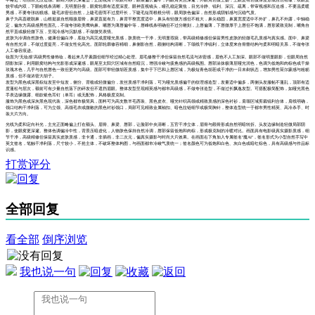
较窄或内双，下眼睑线条清晰，无明显卧蚕，眼窝轮廓有适度深度。眼神直视镜头，瞳孔稳定聚焦，目光冷静、锐利、深沉、疏离，带审视感和压迫感，不要温柔暖
男感，不要夸张凶狠感。睫毛浓密但自然，上睫毛密而不过度纤长，下睫毛短而根根分明，眼周肤色偏深，自然形成阴郁感与沉稳气质。
鼻子为高直硬朗鼻，山根挺拔自然顺接眉骨，鼻梁直挺有力，鼻背平整宽度适中，鼻头有轻微方感但不粗大，鼻尖稳固，鼻翼宽度适中不外扩，鼻孔不外露，中轴稳
定，偏东方高级感男性面孔，不做夸张欧美鹰钩鼻。嘴唇为薄唇偏中等，唇峰线条明确但不过分雕刻，上唇偏薄，下唇微厚于上唇但不饱满，唇形紧致克制，嘴角自
然平直或极轻微下压，呈现冷感与沉默感，不做微笑表情。
皮肤为冷调自然肤色，健康但偏白净，底妆为高完成度哑光质感，肤质统一干净，无明显瑕疵，带高级精修感但保留男性皮肤的轻微毛孔质感与真实感。面中、鼻梁
有自然光泽，不做过度提亮，不做女性化高光。面部轮廓修容精细，鼻侧影自然，颧侧结构清晰，下颌线干净锐利，立体度来自骨骼结构与柔和明暗关系，不做夸张
人工修容痕迹。
妆面为"无妆感"高级男性修饰妆，看起来几乎素颜但细节经过精心处理。眉毛修整干净但保留自然毛流与浓密感，眉色不人工加深。眼部不做明显眼影，但眼周自然
阴影加深，利用眼窝结构与光影形成深邃感，眼尾至太阳穴区域有自然暗沉，增强冷峻与疲惫感的高级氛围。唇部涂抹极薄层哑光润色，色调为低饱和肉棕色或干燥
玫瑰木色，几乎与自然唇色一致但更均匀高级。面部可带轻微胡茬质感，集中于下巴和上唇区域，为极短青色胡茬或干净的一日未剃状态，增加男性荷尔蒙感与粗粝
质感，但不做浓密大胡子。
发型为黑色或深黑棕短发至中短发，侧分、背梳或轻微偏分，发丝质感干净利落，可为哑光质感偏干的纹理感造型，发量适中偏多，两侧头发服帖不蓬乱，顶部有适
度蓬松与层次，额前可有少量自然落下的碎发但不遮挡眉眼。整体发型呈现精英感与都市高级感，不做夸张造型，不做过长飘逸发型。可搭配极简配饰，如哑光黑色
手表边缘微露、细款银色耳钉（单耳）或无配饰，风格极度克制。
服饰为黑色或深灰黑色现代装，深色都市极简风，面料可为高支数羊毛西装、黑色皮衣、哑光针织高领或精致质感的深色衬衫，肩颈区域剪裁锐利合体，肩线明确，
领口结构干净利落，可为立领、高领毛衣或微敞的黑色衬衫领口，局部可见精致金属袖扣、暗色拉链细节或极简胸针，整体造型统一于都市男性精英、高冷杀手、时
装大片方向。
光线为柔和定向补光，主光正面略偏上打在额头、眉骨、鼻梁、唇部，让脸部中央清晰，五官干净立体，眉骨与颧骨形成自然明暗转折。头发边缘制造轻微局部阴
影，使眼窝更深邃。整体色调偏冷中性，背景压暗虚化，人物肤色保持自然冷调，唇部保留低饱和肉棕，形成极克制的冷暖对比。画面具有电影级真实摄影质感，细
节干净，高级精修但保留真实皮肤质感，非卡通，非插画，非二次元，偏真实摄影与时尚大片效果。在画面右下角加入专属签名"魔AI"，签名形式为小型自然手写中
英文签名，笔触干净利落，尺寸较小，不抢主体，不破坏整体构图，与画面都市冷峻气质统一；签名颜色可为低饱和白色、灰白色或暗红棕色，具有高级感与作品标
识感。
打赏评分
全部回复
看全部
倒序浏览
我也说一句