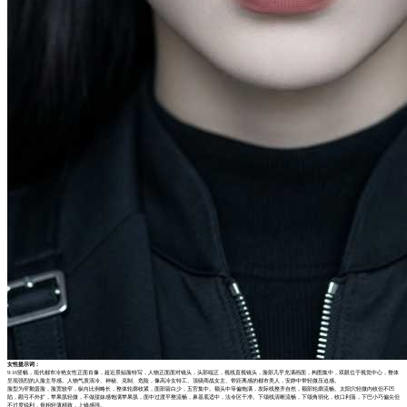
女性提示词：
9:16竖幅，现代都市冷艳女性正面肖像，超近景贴脸特写，人物正面面对镜头，头部端正，视线直视镜头，脸部几乎充满画面，构图集中，双眼位于视觉中心，整体
呈现强烈的人脸主导感。人物气质清冷、神秘、克制、危险，像高冷女特工、顶级商战女主、带距离感的都市美人，安静中带轻微压迫感。
脸型为窄鹅蛋脸，脸宽较窄，纵向比例略长，整体轮廓收紧，面部留白少，五官集中。额头中等偏饱满，发际线整齐自然，额部轮廓流畅。太阳穴轻微内收但不凹
陷，颧弓不外扩，苹果肌轻微，不做甜妹感饱满苹果肌，面中过渡平整流畅，鼻基底适中，法令区干净。下颌线清晰流畅，下颌角弱化，收口利落，下巴小巧偏尖但
不过度锐利，骨相轻薄精致，上镜感强。