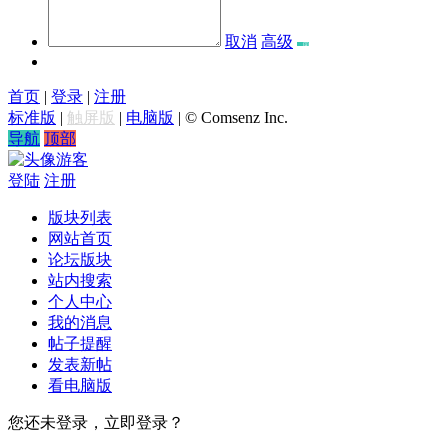
取消
高级
首页
|
登录
|
注册
标准版
|
触屏版
|
电脑版
|
© Comsenz Inc.
导航
顶部
游客
登陆
注册
版块列表
网站首页
论坛版块
站内搜索
个人中心
我的消息
帖子提醒
发表新帖
看电脑版
您还未登录，立即登录？