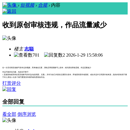
›
短视频
›
合规
›
内容
收到原创审核违规，作品流量减少
楼主
志聪
701
2
2026-1-29 15:58:06
在一次尝试将其他账号发布过的视频，简单修改文案，调色后再投顾账号上发布，收到原创审核违规，作品流量减少
作品可能存在问题，包括但不限于:
1.直接复制或简单改变其他账号的作品(包括画面、文案)，并作为自己内容的主要部分发布，即使获得原作者授权、或在作品中注明原作者来源，您的内容依然不属
于本人原创;2.在多个账号重复发布相同或高度相似作品。
打赏评分
全部回复
看全部
倒序浏览