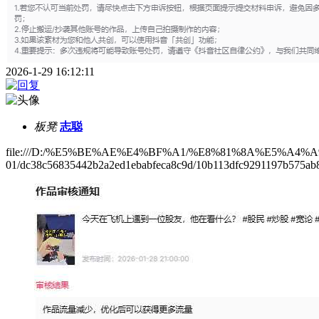
2026-1-29 16:12:11
板凳
志聪
file:///D:/%E5%BE%AE%E4%BF%A1/%E8%81%8A%E5%A4%A9%E
01/dc38c56835442b2a2ed1ebabfeca8c9d/10b113dfc9291197b575ab