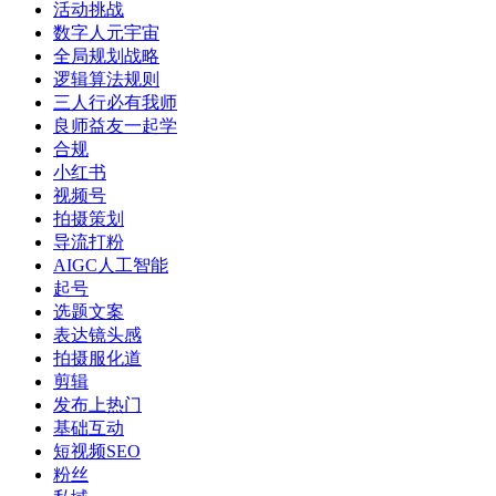
活动挑战
数字人元宇宙
全局规划战略
逻辑算法规则
三人行必有我师
良师益友一起学
合规
小红书
视频号
拍摄策划
导流打粉
AIGC人工智能
起号
选题文案
表达镜头感
拍摄服化道
剪辑
发布上热门
基础互动
短视频SEO
粉丝