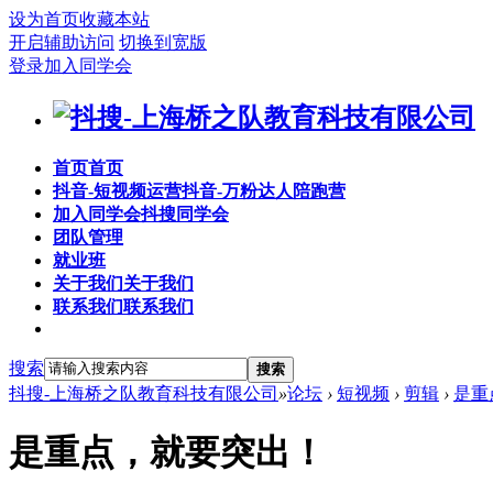
设为首页
收藏本站
开启辅助访问
切换到宽版
登录
加入同学会
首页
首页
抖音-短视频运营
抖音-万粉达人陪跑营
加入同学会
抖搜同学会
团队管理
就业班
关于我们
关于我们
联系我们
联系我们
搜索
搜索
抖搜-上海桥之队教育科技有限公司
»
论坛
›
短视频
›
剪辑
›
是重
是重点，就要突出！