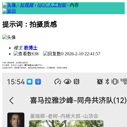
›
短视频
›
AIGC人工智能
›
内容
提示词：拍摄质感
楼主
桥博士
638
0
2026-2-10 22:41:57
不能一看就很假，必须要以假乱真
不认真看，非专业人士鉴别
，看不出是AIGC的
才可以
比如提示词写：感觉像手机拍的，感觉是用单反相机拍的，大光圈拍摄，背景有点模糊