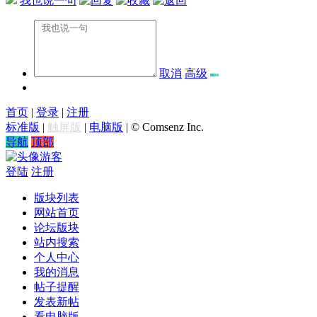
我也说一句
取消
高级
首页
|
登录
|
注册
标准版
|
触屏版
|
电脑版
|
© Comsenz Inc.
导航
顶部
游客
登陆
注册
版块列表
网站首页
论坛版块
站内搜索
个人中心
我的消息
帖子提醒
发表新帖
看电脑版