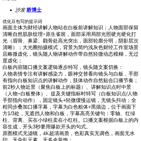
沙发
桥博士
优化豆包写的提示词
画面主体为财经讲解人物站在白板前讲解知识；人物面部保留
清晰自然肌肤纹理
+
原生雀斑，面部采用局部光照硬光硬化打
光（眉骨、鼻梁、颧骨处高光突出，面部轮廓分明，阴影层次
清晰）；大光圈拍摄模式，背景为简约浅灰色财经工作室场景
且略微虚化，镜头随人物讲解动作带自然轻微动态模糊，无过
度虚化；
白板内容随口播文案逻辑逐步
特写，
镜头随文案切换：
人物表情专注有讲解感染力，眼神交替看向镜头与白板，手部
有指向白板知识点的讲解动作，肢体动作自然贴合口播节奏；
前
2
秒人物近景（聚焦
白板上的标题
）、讲解知识点时中景
（人物
+
白板整体）、提及关键指标时特写（白板知识点
/
人物
手部指向动作），固定镜头
+
轻微缓慢运镜，无镜头抖动；全
程同步叠加口播字幕，字幕为白色粗体
+
黑描边，位于画面下
方
1/3
处，无遮挡人物和白板，字幕高亮关键句：零轴、红绿
柱、背离、买在小绿柱卖在小红柱
。
口播文案
根据白板上的内
容生成，开头
3
秒要用爆款开头的句式
。
原图模式无滤镜
，4K
超清画质，色彩真实无调色，画面无水
印、无杂乱元素、无多余装饰；