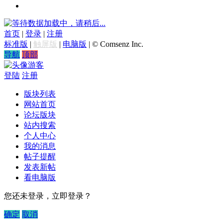
数据加载中，请稍后...
首页
|
登录
|
注册
标准版
|
触屏版
|
电脑版
|
© Comsenz Inc.
导航
顶部
游客
登陆
注册
版块列表
网站首页
论坛版块
站内搜索
个人中心
我的消息
帖子提醒
发表新帖
看电脑版
您还未登录，立即登录？
确定
取消