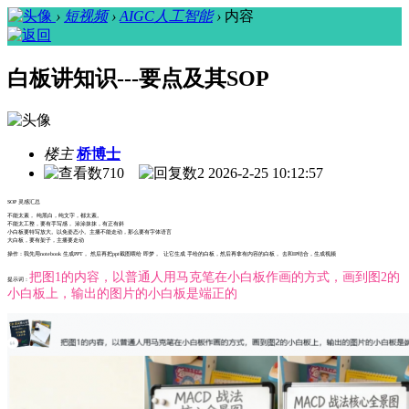
›
短视频
›
AIGC人工智能
›
内容
白板讲知识---要点及其SOP
楼主
桥博士
710
2
2026-2-25 10:12:57
SOP 灵感汇总
不能太素， 纯黑白，纯文字，都太素。
不能太工整，要有手写感， 涂涂抹抹，有正有斜
小白板要特写放大。以免姿态小。主播不能走动，那么要有字体语言
大白板，要有架子，主播要走动
操作：我先用notebook 生成PPT， 然后再把ppt截图喂给 即梦， 让它生成 手绘的白板，然后再拿有内容的白板， 去和IP结合，生成视频
把图1的内容，以普通人用马克笔在小白板作画的方式，画到图2的
提示词：
小白板上，输出的图片的小白板是端正的