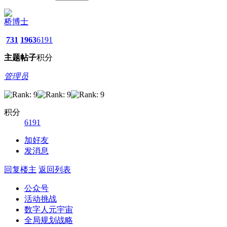
桥博士
731
1963
6191
主题
帖子
积分
管理员
积分
6191
加好友
发消息
回复楼主
返回列表
公众号
活动挑战
数字人元宇宙
全局规划战略