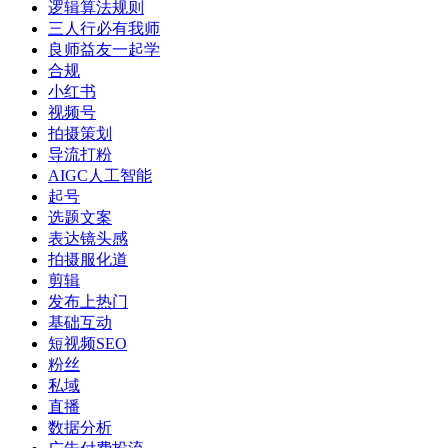
逻辑算法规则
三人行必有我师
良师益友一起学
合规
小红书
视频号
拍摄策划
导流打粉
AIGC人工智能
起号
选题文案
表达镜头感
拍摄服化道
剪辑
发布上热门
基础互动
短视频SEO
粉丝
私域
直播
数据分析