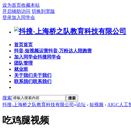
设为首页
收藏本站
开启辅助访问
切换到宽版
登录
加入同学会
首页
首页
抖音-短视频运营
抖音-万粉达人陪跑营
加入同学会
抖搜同学会
团队管理
就业班
关于我们
关于我们
联系我们
联系我们
搜索
搜索
抖搜-上海桥之队教育科技有限公司
»
论坛
›
短视频
›
AIGC人工
吃鸡腿视频