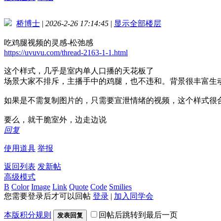
桥博士
|
2026-2-26 17:14:45
|
显示全部楼层
吃鸡腿视频的灵感-松弛感
https://uvuvu.com/thread-2163-1-1.html
这个样式，几乎是室内单人口播的天花板了
场景大家不排斥，主播手中的鸡腿，也不违和。背景很丰富生
如果是不需复制图片的，只需要宣泄情绪的视频，这个样式很
要么，就干脆室外，边走边说
回复
使用道具
举报
返回列表
发新帖
高级模式
B
Color
Image
Link
Quote
Code
Smilies
您需要登录后才可以回帖
登录
|
加入同学会
本版积分规则
回帖后跳转到最后一页
发表回复