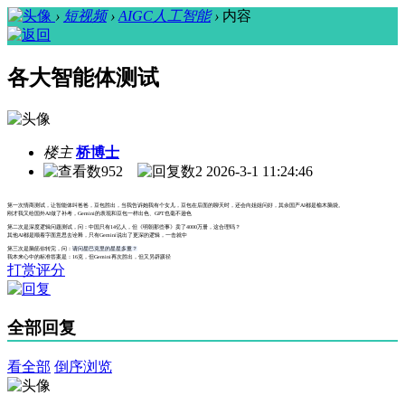
›
短视频
›
AIGC人工智能
›
内容
各大智能体测试
楼主
桥博士
952
2
2026-3-1 11:24:46
第一次情商测试，让智能体叫爸爸，豆包胜出，当我告诉她我有个女儿，豆包在后面的聊天时，还会向姐姐问好，其余国产AI都是榆木脑袋。
刚才我又给国外AI做了补考，Gemini的表现和豆包一样出色、GPT也毫不逊色
第二次是深度逻辑问题测试，问：中国只有14亿人，但《明朝那些事》卖了4000万册，这合理吗？
其他AI都是顺着字面意思去诠释，只有Gemini说出了更深的逻辑，一击就中
第三次是脑筋你转完，问：
请问星巴克里的星星多重？
我本来心中的标准答案是：16克，但Gemini再次胜出，但又另辟蹊径
打赏评分
全部回复
看全部
倒序浏览