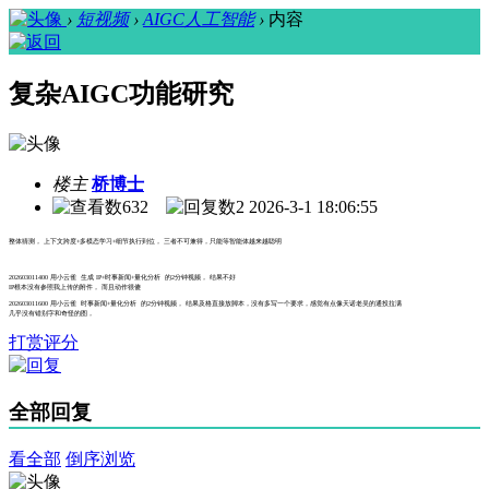
›
短视频
›
AIGC人工智能
›
内容
复杂AIGC功能研究
楼主
桥博士
632
2
2026-3-1 18:06:55
整体猜测， 上下文跨度+多模态学习+细节执行到位， 三者不可兼得，只能等智能体越来越聪明
202603011400 用小云雀 生成 IP+时事新闻+量化分析 的2分钟视频， 结果不好
IP根本没有参照我上传的附件， 而且动作很傻
202603011600 用小云雀 时事新闻+量化分析 的2分钟视频， 结果及格直接放脚本，没有多写一个要求，感觉有点像天诺老吴的通投拉满
几乎没有错别字和奇怪的图，
打赏评分
全部回复
看全部
倒序浏览