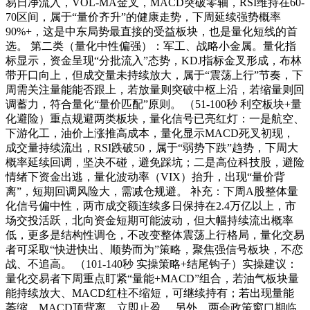
易日净流入，VOL-MA金叉，MACD突破零轴，RSI维持在60-
70区间，属于“量价齐升”的健康走势，下周延续强势概率
90%+，这是中东局势最直接的受益板块，也是量化短线的首
选。 第二类（量化中性偏强）：军工、战略小金属。量化指
标显示，资金呈现“分批流入”态势，KDJ指标金叉形成，布林
带开口向上，但成交量未持续放大，属于“震荡上行”节奏，下
周需关注量能能否跟上，若放量则突破中枢上沿，若缩量则回
调蓄力，符合量化“量价匹配”原则。 （51-100秒 利空板块+量
化避险）重点规避两类板块，量化信号已亮红灯：一是航空、
下游化工，油价上涨推高成本，量化显示MACD死叉初现，
成交量持续流出，RSI跌破50，属于“弱势下跌”趋势，下周大
概率延续回调，坚决不碰，避免踩坑；二是高位科技股，避险
情绪下资金出逃，量化波动率（VIX）抬升，出现“量价背
离”，短期回调风险大，需减仓规避。 补充：下周A股整体量
化信号偏中性，两市成交额连续多日保持在2.4万亿以上，市
场交投活跃，北向资金短期可能波动，但大幅持续流出概率
低，更多是结构性调仓，不改变整体震荡上行格局，量化交易
者可采取“快进快出、顺势而为”策略，聚焦强信号板块，不恋
战、不追高。 （101-140秒 实操策略+结尾钩子）实操建议：
量化交易者下周重点盯紧“量能+MACD”组合，若油气板块量
能持续放大、MACD红柱不缩短，可继续持有；若出现量能
萎缩、MACD顶背离，立即止盈。 另外，两会政策窗口期临