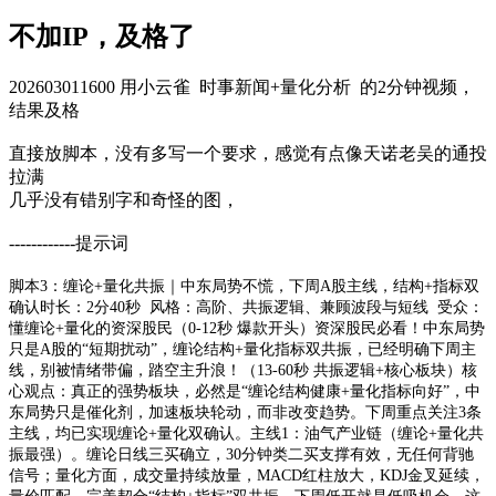
不加IP，及格了
202603011600 用小云雀 时事新闻+量化分析 的2分钟视频，
结果及格
直接放脚本，没有多写一个要求，感觉有点像天诺老吴的通投
拉满
几乎没有错别字和奇怪的图，
------------提示词
脚本3：缠论+量化共振｜中东局势不慌，下周A股主线，结构+指标双
确认时长：2分40秒 风格：高阶、共振逻辑、兼顾波段与短线 受众：
懂缠论+量化的资深股民（0-12秒 爆款开头）资深股民必看！中东局势
只是A股的“短期扰动”，缠论结构+量化指标双共振，已经明确下周主
线，别被情绪带偏，踏空主升浪！（13-60秒 共振逻辑+核心板块）核
心观点：真正的强势板块，必然是“缠论结构健康+量化指标向好”，中
东局势只是催化剂，加速板块轮动，而非改变趋势。下周重点关注3条
主线，均已实现缠论+量化双确认。主线1：油气产业链（缠论+量化共
振最强）。缠论日线三买确立，30分钟类二买支撑有效，无任何背驰
信号；量化方面，成交量持续放量，MACD红柱放大，KDJ金叉延续，