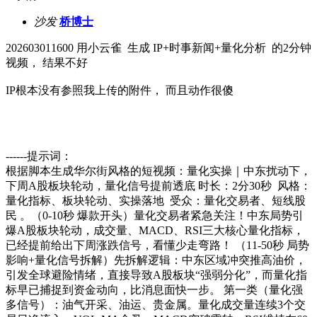
沙发
桥博士
202603011600 用小云雀 生成 IP+时事新闻+量化分析 的2分钟
视频， 结果不好
IP根本没有参照我上传的附件， 而且动作很傻
------提示词：
根据脚本生成华尔街风格的短视频：量化实操｜中东扰动下，
下周A股板块轮动，量化信号提前透底 时长：2分30秒 风格：
量化指标、板块轮动、实操落地 受众：量化交易者、短线股
民 。（0-10秒 爆款开头）量化交易者紧急关注！中东局势引
爆A股板块轮动，成交量、MACD、RSI三大核心量化指标，
已经提前给出下周涨跌信号，看懂少走弯路！ （11-50秒 局势
影响+量化信号拆解）先拆解逻辑：中东区域冲突推高油价，
引发全球避险情绪，直接导致A股板块“强弱分化”，而量化指
标早已捕捉到资金动向，比消息面快一步。 第一类（量化强
多信号）：油气开采、油运、贵金属。量化成交量连续3个交